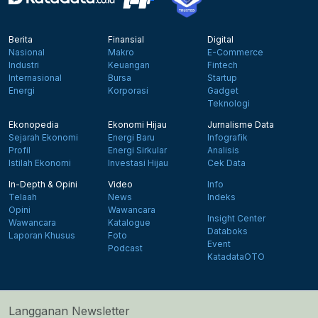
Berita
Finansial
Digital
Nasional
Makro
E-Commerce
Industri
Keuangan
Fintech
Internasional
Bursa
Startup
Energi
Korporasi
Gadget
Teknologi
Ekonopedia
Ekonomi Hijau
Jurnalisme Data
Sejarah Ekonomi
Energi Baru
Infografik
Profil
Energi Sirkular
Analisis
Istilah Ekonomi
Investasi Hijau
Cek Data
In-Depth & Opini
Video
Info
Telaah
News
Indeks
Opini
Wawancara
Insight Center
Wawancara
Katalogue
Databoks
Laporan Khusus
Foto
Event
Podcast
KatadataOTO
Langganan Newsletter