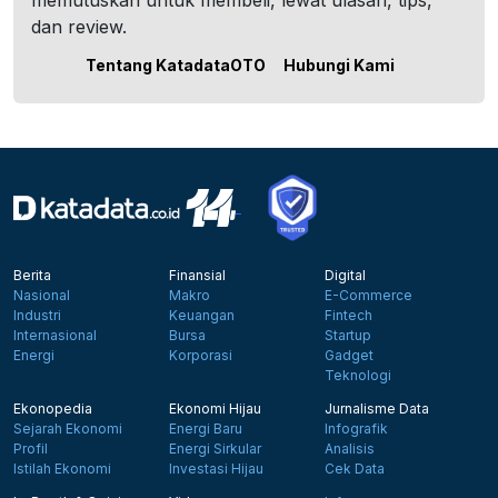
memutuskan untuk membeli, lewat ulasan, tips,
dan review.
Tentang KatadataOTO
Hubungi Kami
Berita
Finansial
Digital
Nasional
Makro
E-Commerce
Industri
Keuangan
Fintech
Internasional
Bursa
Startup
Energi
Korporasi
Gadget
Teknologi
Ekonopedia
Ekonomi Hijau
Jurnalisme Data
Sejarah Ekonomi
Energi Baru
Infografik
Profil
Energi Sirkular
Analisis
Istilah Ekonomi
Investasi Hijau
Cek Data