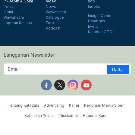
In-Depth & Opini
Video
Info
Telaah
News
Indeks
Opini
Wawancara
Insight Center
Wawancara
Katalogue
Databoks
Laporan Khusus
Foto
Event
Podcast
KatadataOTO
Langganan Newsletter
Daftar
Follow us on Facebook
Follow us on X
Follow us on Instagram
Follow us on Yout
Tentang Katadata
Advertising
Karier
Pedoman Media Siber
Kebijakan Privasi
Disclaimer
Hubungi Kami
©2026 Katadata. Hak cipta dilindungi Undang-undang.