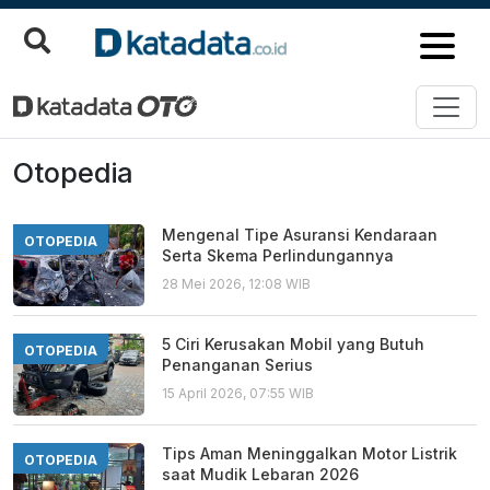
Berita Otomotif Otopedia Terbaru
Otopedia
Mengenal Tipe Asuransi Kendaraan
OTOPEDIA
Serta Skema Perlindungannya
28 Mei 2026, 12:08 WIB
5 Ciri Kerusakan Mobil yang Butuh
OTOPEDIA
Penanganan Serius
15 April 2026, 07:55 WIB
Tips Aman Meninggalkan Motor Listrik
OTOPEDIA
saat Mudik Lebaran 2026