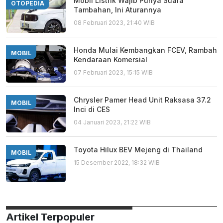
Mobil Listrik Wajib Punya Suara
OTOPEDIA
Tambahan, Ini Aturannya
08 Februari 2023, 21:40 WIB
Honda Mulai Kembangkan FCEV, Rambah
MOBIL
Kendaraan Komersial
07 Februari 2023, 15:15 WIB
Chrysler Pamer Head Unit Raksasa 37.2
MOBIL
Inci di CES
04 Januari 2023, 21:22 WIB
Toyota Hilux BEV Mejeng di Thailand
MOBIL
15 Desember 2022, 18:32 WIB
Artikel Terpopuler