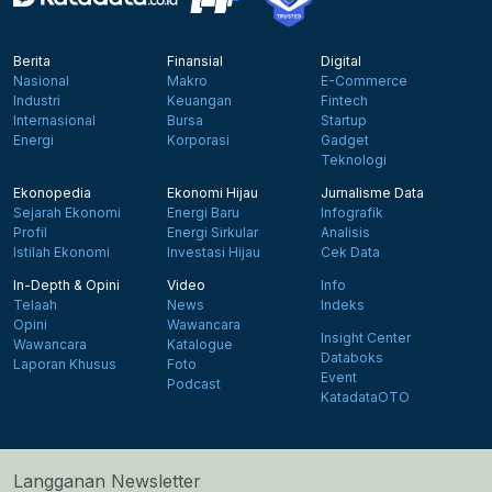
Berita
Finansial
Digital
Nasional
Makro
E-Commerce
Industri
Keuangan
Fintech
Internasional
Bursa
Startup
Energi
Korporasi
Gadget
Teknologi
Ekonopedia
Ekonomi Hijau
Jurnalisme Data
Sejarah Ekonomi
Energi Baru
Infografik
Profil
Energi Sirkular
Analisis
Istilah Ekonomi
Investasi Hijau
Cek Data
In-Depth & Opini
Video
Info
Telaah
News
Indeks
Opini
Wawancara
Insight Center
Wawancara
Katalogue
Databoks
Laporan Khusus
Foto
Event
Podcast
KatadataOTO
Langganan Newsletter