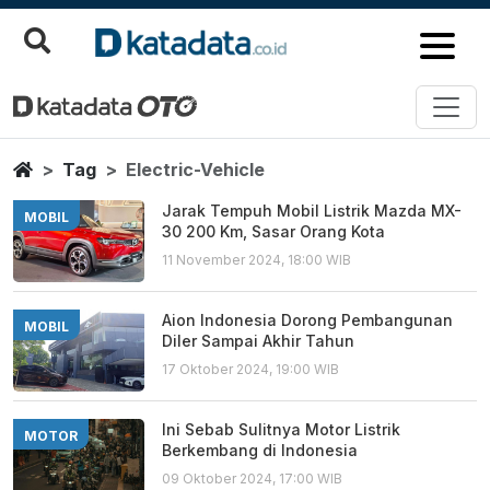
Electric Vehicle
Berita Terbaru
Home
Tag
Electric-Vehicle
Jarak Tempuh Mobil Listrik Mazda MX-
MOBIL
30 200 Km, Sasar Orang Kota
11 November 2024, 18:00 WIB
Aion Indonesia Dorong Pembangunan
MOBIL
Diler Sampai Akhir Tahun
17 Oktober 2024, 19:00 WIB
Ini Sebab Sulitnya Motor Listrik
MOTOR
Berkembang di Indonesia
09 Oktober 2024, 17:00 WIB