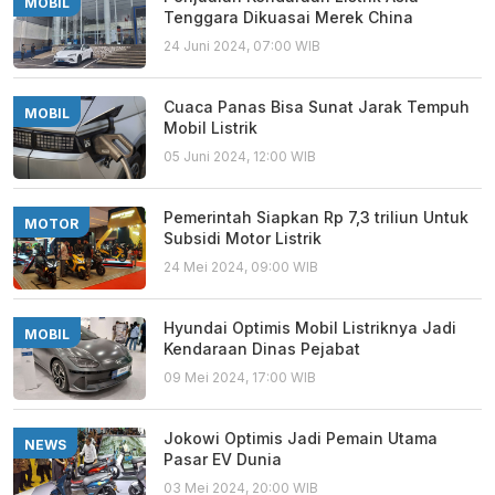
MOBIL
Tenggara Dikuasai Merek China
24 Juni 2024, 07:00 WIB
Cuaca Panas Bisa Sunat Jarak Tempuh
MOBIL
Mobil Listrik
05 Juni 2024, 12:00 WIB
Pemerintah Siapkan Rp 7,3 triliun Untuk
MOTOR
Subsidi Motor Listrik
24 Mei 2024, 09:00 WIB
Hyundai Optimis Mobil Listriknya Jadi
MOBIL
Kendaraan Dinas Pejabat
09 Mei 2024, 17:00 WIB
Jokowi Optimis Jadi Pemain Utama
NEWS
Pasar EV Dunia
03 Mei 2024, 20:00 WIB