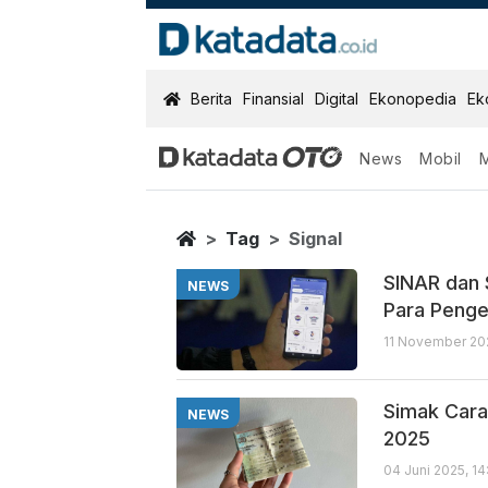
KatadataOTO
Berita
Finansial
Digital
Ekonopedia
Ek
News
Mobil
Signal
Berita Terbaru
Home
Tag
Signal
SINAR dan 
NEWS
Para Peng
11 November 202
Simak Cara
NEWS
2025
04 Juni 2025, 1