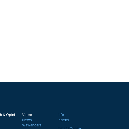
h & Opini
Video
Info
News
Indeks
Wawancara
Insight Center