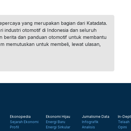
tepercaya yang merupakan bagian dari Katadata.
i industri otomotif di Indonesia dan seluruh
n berita dan panduan otomotif untuk membantu
um memutuskan untuk membeli, lewat ulasan,
Ekonopedia
Ekonomi Hijau
Jurnalisme Data
In-Dept
Sejarah Ekonomi
Energi Baru
Infografik
Telaah
Profil
Energi Sirkular
Analisis
Opini