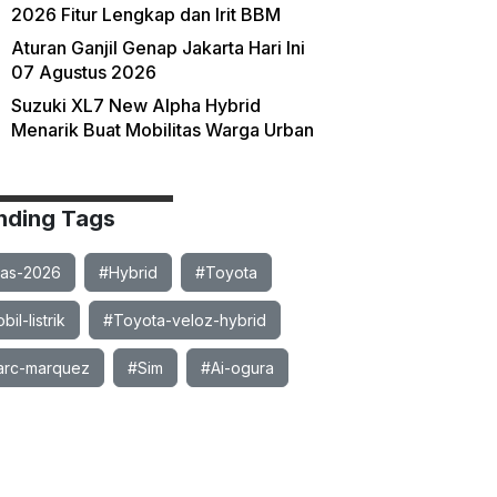
2026 Fitur Lengkap dan Irit BBM
Aturan Ganjil Genap Jakarta Hari Ini
07 Agustus 2026
Suzuki XL7 New Alpha Hybrid
Menarik Buat Mobilitas Warga Urban
nding Tags
ias-2026
#Hybrid
#Toyota
il-listrik
#Toyota-veloz-hybrid
rc-marquez
#Sim
#Ai-ogura