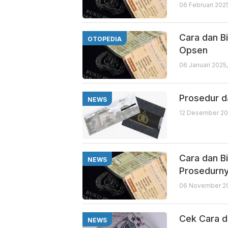
06 Februari 202
Cara dan B
OTOPEDIA
Opsen
06 Januari 2025
Prosedur 
NEWS
12 Desember 20
Cara dan B
NEWS
Prosedurn
06 November 20
Cek Cara d
NEWS