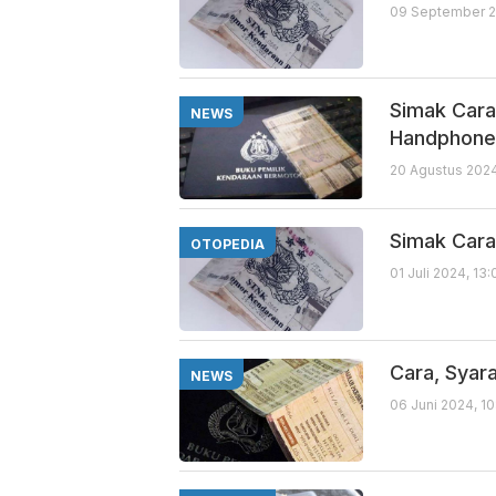
09 September 2
Simak Cara
NEWS
Handphon
20 Agustus 2024
Simak Cara
OTOPEDIA
01 Juli 2024, 13
Cara, Syar
NEWS
06 Juni 2024, 1