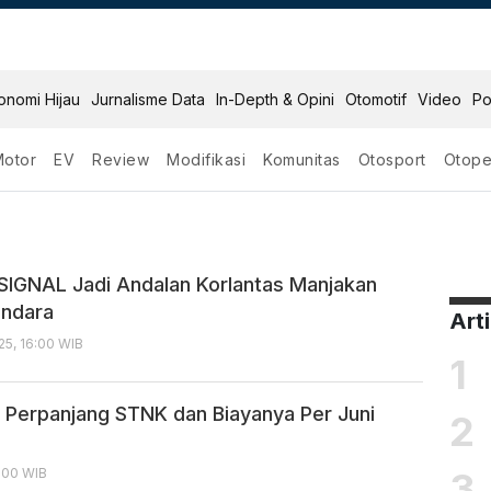
onomi Hijau
Jurnalisme Data
In-Depth & Opini
Otomotif
Video
Po
Motor
EV
Review
Modifikasi
Komunitas
Otosport
Otope
SIGNAL Jadi Andalan Korlantas Manjakan
endara
Art
5, 16:00 WIB
1
 Perpanjang STNK dan Biayanya Per Juni
2
3
4:00 WIB