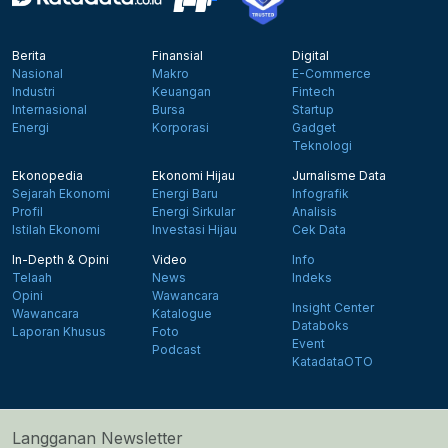
Berita
Finansial
Digital
Nasional
Makro
E-Commerce
Industri
Keuangan
Fintech
Internasional
Bursa
Startup
Energi
Korporasi
Gadget
Teknologi
Ekonopedia
Ekonomi Hijau
Jurnalisme Data
Sejarah Ekonomi
Energi Baru
Infografik
Profil
Energi Sirkular
Analisis
Istilah Ekonomi
Investasi Hijau
Cek Data
In-Depth & Opini
Video
Info
Telaah
News
Indeks
Opini
Wawancara
Insight Center
Wawancara
Katalogue
Databoks
Laporan Khusus
Foto
Event
Podcast
KatadataOTO
Langganan Newsletter