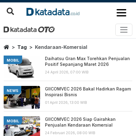
Kendaraan Komersial
Berita Terbaru
Home
Tag
Kendaraan-Komersial
Daihatsu Gran Max Torehkan Penjualan
MOBIL
Positif Sepanjang Maret 2026
24 April 2026, 07:00 WIB
GIICOMVEC 2026 Bakal Hadirkan Ragam
NEWS
Inspirasi Bisnis
01 April 2026, 13:00 WIB
GIICOMVEC 2026 Siap Gairahkan
MOBIL
Penjualan Kendaraan Komersial
24 Februari 2026, 08:00 WIB