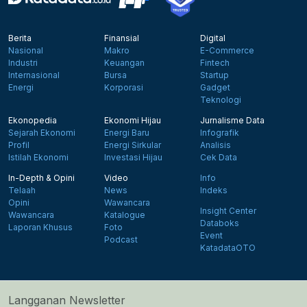
Berita
Finansial
Digital
Nasional
Makro
E-Commerce
Industri
Keuangan
Fintech
Internasional
Bursa
Startup
Energi
Korporasi
Gadget
Teknologi
Ekonopedia
Ekonomi Hijau
Jurnalisme Data
Sejarah Ekonomi
Energi Baru
Infografik
Profil
Energi Sirkular
Analisis
Istilah Ekonomi
Investasi Hijau
Cek Data
In-Depth & Opini
Video
Info
Telaah
News
Indeks
Opini
Wawancara
Insight Center
Wawancara
Katalogue
Databoks
Laporan Khusus
Foto
Event
Podcast
KatadataOTO
Langganan Newsletter