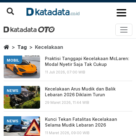
Kecelakaan
Berita Terbaru
Home
Tag
Kecelakaan
Praktisi Tanggapi Kecelakaan McLaren:
MOBIL
Modal Nyetir Saja Tak Cukup
11 Juli 2026, 07:00 WIB
Kecelakaan Arus Mudik dan Balik
NEWS
Lebaran 2026 Diklaim Turun
29 Maret 2026, 11:44 WIB
Kunci Tekan Fatalitas Kecelakaan
NEWS
Selama Mudik Lebaran 2026
11 Maret 2026, 09:00 WIB