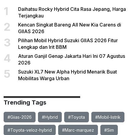
1
Daihatsu Rocky Hybrid Cita Rasa Jepang, Harga
Terjangkau
2
Kencan Singkat Bareng All New Kia Carens di
GIIAS 2026
3
Pilihan Mobil Hybrid Suzuki GIIAS 2026 Fitur
Lengkap dan Irit BBM
4
Aturan Ganjil Genap Jakarta Hari Ini 07 Agustus
2026
5
Suzuki XL7 New Alpha Hybrid Menarik Buat
Mobilitas Warga Urban
Trending Tags
#Giias-2026
#Hybrid
#Toyota
#Mobil-listrik
#Toyota-veloz-hybrid
#Marc-marquez
#Sim