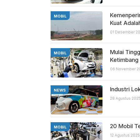
Kemenperin
MOBIL
Kuat Adala
01 Desember 20
Mulai Tingg
MOBIL
Ketimbang 
06 November 20
Industri Lo
NEWS
28 Agustus 2025
20 Mobil Te
MOBIL
12 Agustus 2025