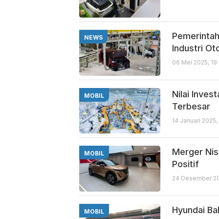
Pemerintah
NEWS
Industri Ot
06 Mei 2025, 19
Nilai Inves
MOBIL
Terbesar
14 Januari 2025
Merger Nis
MOBIL
Positif
24 Desember 20
Hyundai Ba
MOBIL