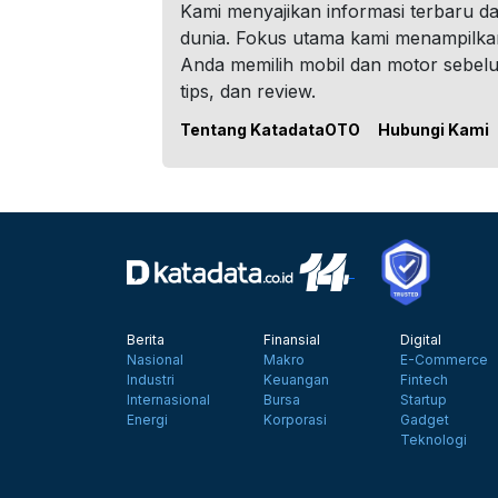
Kami menyajikan informasi terbaru dar
dunia. Fokus utama kami menampilka
Anda memilih mobil dan motor sebel
tips, dan review.
Tentang KatadataOTO
Hubungi Kami
Berita
Finansial
Digital
Nasional
Makro
E-Commerce
Industri
Keuangan
Fintech
Internasional
Bursa
Startup
Energi
Korporasi
Gadget
Teknologi