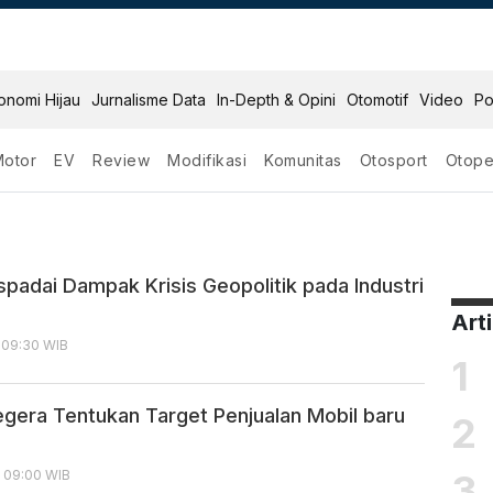
onomi Hijau
Jurnalisme Data
In-Depth & Opini
Otomotif
Video
Po
Motor
EV
Review
Modifikasi
Komunitas
Otosport
Otope
if
padai Dampak Krisis Geopolitik pada Industri
Art
, 09:30 WIB
1
egera Tentukan Target Penjualan Mobil baru
2
3
, 09:00 WIB