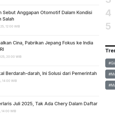
4
 Sebut Anggapan Otomotif Dalam Kondisi
h Salah
5
25, 12:00 WIB
alkan Cina, Pabrikan Jepang Fokus ke India
RI
Tre
25, 20:00 WIB
#Gi
kal Berdarah-darah, Ini Solusi dari Pemerintah
#Mob
, 14:00 WIB
#Ma
rlaris Juli 2025, Tak Ada Chery Dalam Daftar
, 14:00 WIB