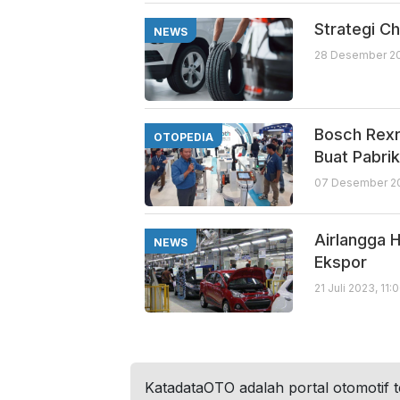
Strategi Ch
NEWS
28 Desember 20
Bosch Rex
OTOPEDIA
Buat Pabrik
07 Desember 20
Airlangga H
NEWS
Ekspor
21 Juli 2023, 11:
KatadataOTO adalah portal otomotif 