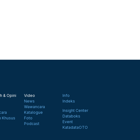
h & Opini
Video
Info
News
Indeks
Wawancara
Insight Center
ara
Katalogue
Databoks
n Khusus
Foto
Event
Podcast
KatadataOTO