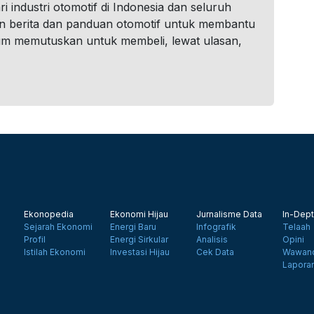
i industri otomotif di Indonesia dan seluruh
n berita dan panduan otomotif untuk membantu
um memutuskan untuk membeli, lewat ulasan,
Ekonopedia
Ekonomi Hijau
Jurnalisme Data
In-Dept
Sejarah Ekonomi
Energi Baru
Infografik
Telaah
Profil
Energi Sirkular
Analisis
Opini
Istilah Ekonomi
Investasi Hijau
Cek Data
Wawanc
Lapora