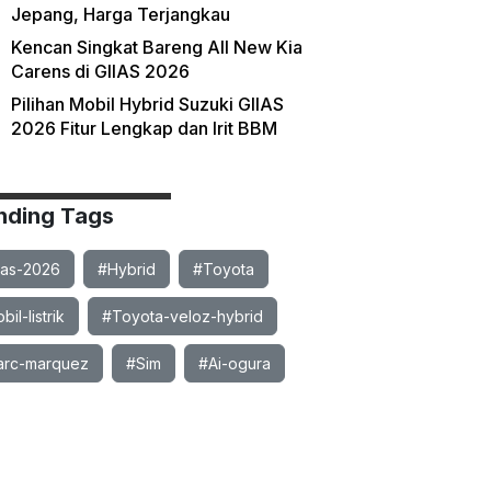
Jepang, Harga Terjangkau
Kencan Singkat Bareng All New Kia
Carens di GIIAS 2026
Pilihan Mobil Hybrid Suzuki GIIAS
2026 Fitur Lengkap dan Irit BBM
nding Tags
ias-2026
#Hybrid
#Toyota
il-listrik
#Toyota-veloz-hybrid
rc-marquez
#Sim
#Ai-ogura