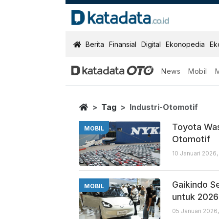
KatadataOTO
Berita
Finansial
Digital
Ekonopedia
Ek
News
Mobil
Industri Otomot
Berita Terbaru
Home
Tag
Industri-Otomotif
Toyota Was
MOBIL
Otomotif
10 Januari 2026
Gaikindo S
MOBIL
untuk 2026
05 Januari 2026