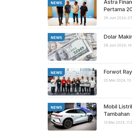
Astra Finan
NEWS
Pertama 2
29 Juni 2024, 0
Dolar Maki
NEWS
28 Juni 2024, 1
Forwot Ray
NEWS
20 Mei 2024, 13
Mobil Listr
NEWS
Tambahan
13 Mei 2024, 11: