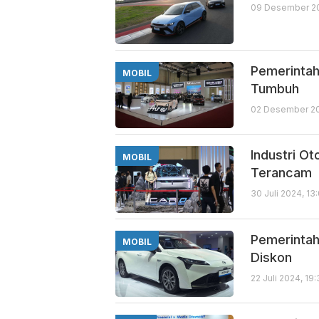
09 Desember 20
Pemerintah
MOBIL
Tumbuh
02 Desember 20
Industri Ot
MOBIL
Terancam
30 Juli 2024, 13
Pemerintah
MOBIL
Diskon
22 Juli 2024, 19