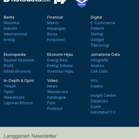
Berita
Finansial
Digital
Nasional
Makro
E-Commerce
Industri
Keuangan
Fintech
Internasional
Bursa
Startup
Energi
Korporasi
Gadget
Teknologi
Ekonopedia
Ekonomi Hijau
Jurnalisme Data
Sejarah Ekonomi
Energi Baru
Infografik
Profil
Energi Sirkular
Analisis
Istilah Ekonomi
Investasi Hijau
Cek Data
In-Depth & Opini
Video
Info
Telaah
News
Indeks
Opini
Wawancara
Insight Center
Wawancara
Katalogue
Databoks
Laporan Khusus
Foto
Event
Podcast
KatadataOTO
Langganan Newsletter