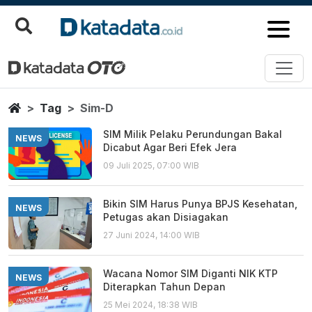
Sim D
Berita Terbaru
Home
Tag
Sim-D
SIM Milik Pelaku Perundungan Bakal
NEWS
Dicabut Agar Beri Efek Jera
09 Juli 2025, 07:00 WIB
Bikin SIM Harus Punya BPJS Kesehatan,
NEWS
Petugas akan Disiagakan
27 Juni 2024, 14:00 WIB
Wacana Nomor SIM Diganti NIK KTP
NEWS
Diterapkan Tahun Depan
25 Mei 2024, 18:38 WIB