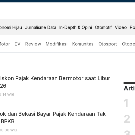
onomi Hijau
Jurnalisme Data
In-Depth & Opini
Otomotif
Video
Po
Motor
EV
Review
Modifikasi
Komunitas
Otosport
Otope
motor
iskon Pajak Kendaraan Bermotor saat Libur
026
Art
9:14 WIB
1
k dan Bekasi Bayar Pajak Kendaraan Tak
2
a BPKB
3
 08:06 WIB