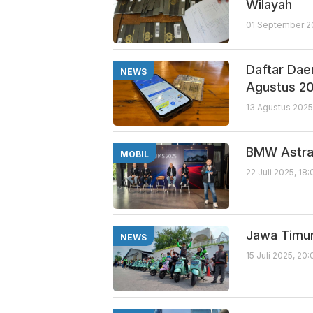
Wilayah
01 September 20
Daftar Dae
NEWS
Agustus 2
13 Agustus 2025
BMW Astra
MOBIL
22 Juli 2025, 18
Jawa Timur
NEWS
15 Juli 2025, 20