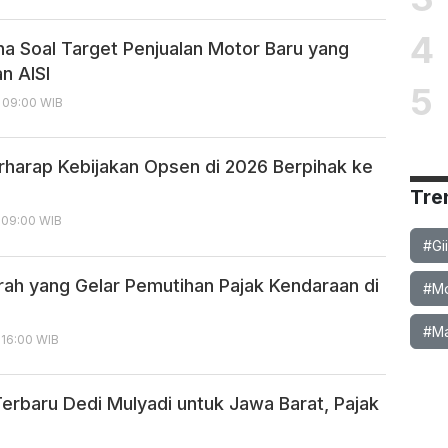
4
a Soal Target Penjualan Motor Baru yang
n AISI
5
, 09:00 WIB
harap Kebijakan Opsen di 2026 Berpihak ke
Tre
, 09:00 WIB
#Gi
rah yang Gelar Pemutihan Pajak Kendaraan di
#Mob
#Ma
 16:00 WIB
erbaru Dedi Mulyadi untuk Jawa Barat, Pajak