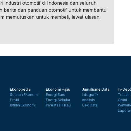
i industri otomotif di Indonesia dan seluruh
n berita dan panduan otomotif untuk membantu
um memutuskan untuk membeli, lewat ulasan,
Ekonopedia
Ekonomi Hijau
Jurnalisme Data
In-Dept
Sejarah Ekonomi
Energi Baru
Infografik
Telaah
Profil
Energi Sirkular
Analisis
Opini
Istilah Ekonomi
Investasi Hijau
Cek Data
Wawanc
Lapora