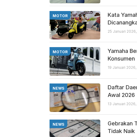
Kata Yamah
MOTOR
Dicanangka
25 Januari 2026
Yamaha Ber
MOTOR
Konsumen
19 Januari 2026
Daftar Dae
NEWS
Awal 2026
13 Januari 2026,
Gebrakan T
NEWS
Tidak Naik