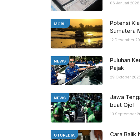
06 Januari 2026
Potensi Kl
MOBIL
Sumatera 
12 Desember 20
Puluhan Ke
NEWS
Pajak
29 Oktober 202
Jawa Tenga
NEWS
buat Ojol
13 September 2
Cara Balik
OTOPEDIA