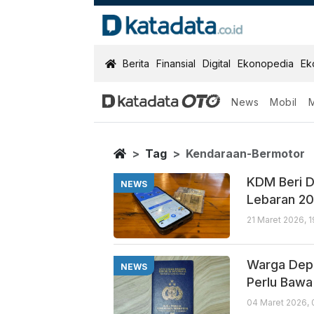
KatadataOTO
Berita
Finansial
Digital
Ekonopedia
Ek
News
Mobil
Kendaraan Ber
Berita Terbaru
Home
Tag
Kendaraan-Bermotor
KDM Beri D
NEWS
Lebaran 2
21 Maret 2026, 1
Warga Depo
NEWS
Perlu Baw
04 Maret 2026,