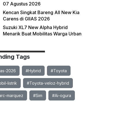
07 Agustus 2026
Kencan Singkat Bareng All New Kia
Carens di GIIAS 2026
Suzuki XL7 New Alpha Hybrid
Menarik Buat Mobilitas Warga Urban
nding Tags
ias-2026
#Hybrid
#Toyota
il-listrik
#Toyota-veloz-hybrid
rc-marquez
#Sim
#Ai-ogura