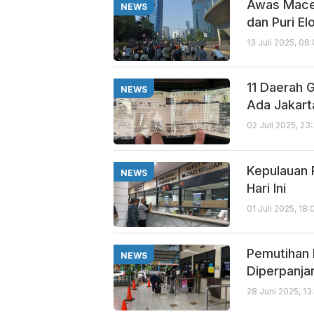
Awas Macet
NEWS
dan Puri El
13 Juli 2025, 06
11 Daerah 
NEWS
Ada Jakart
02 Juli 2025, 23
Kepulauan 
NEWS
Hari Ini
01 Juli 2025, 18
Pemutihan 
NEWS
Diperpanja
28 Juni 2025, 1