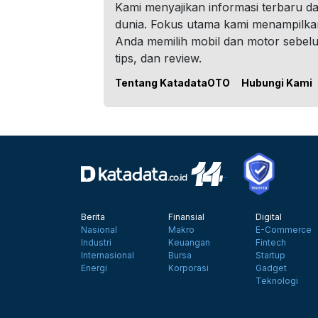
Kami menyajikan informasi terbaru dar
dunia. Fokus utama kami menampilka
Anda memilih mobil dan motor sebel
tips, dan review.
Tentang KatadataOTO
Hubungi Kami
Berita
Finansial
Digital
Nasional
Makro
E-Commerce
Industri
Keuangan
Fintech
Internasional
Bursa
Startup
Energi
Korporasi
Gadget
Teknologi