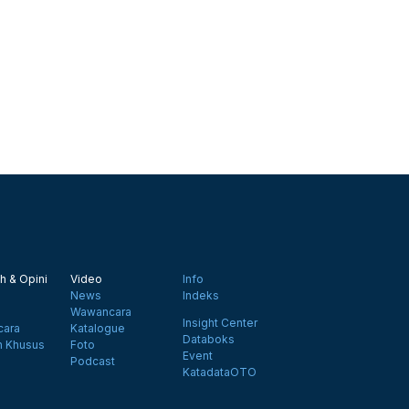
h & Opini
Video
Info
News
Indeks
Wawancara
Insight Center
ara
Katalogue
Databoks
n Khusus
Foto
Event
Podcast
KatadataOTO