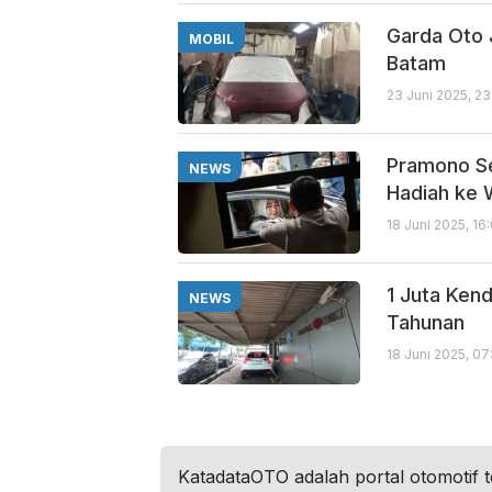
Garda Oto 
MOBIL
Batam
23 Juni 2025, 2
Pramono Se
NEWS
Hadiah ke 
18 Juni 2025, 16
1 Juta Ken
NEWS
Tahunan
18 Juni 2025, 0
KatadataOTO adalah portal otomotif 