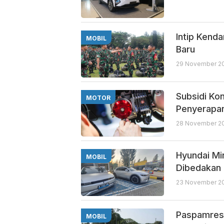
Intip Kend
MOBIL
Baru
29 November 20
Subsidi Ko
MOTOR
Penyerapa
28 November 20
Hyundai Mi
MOBIL
Dibedakan
23 November 202
Paspamres 
MOBIL