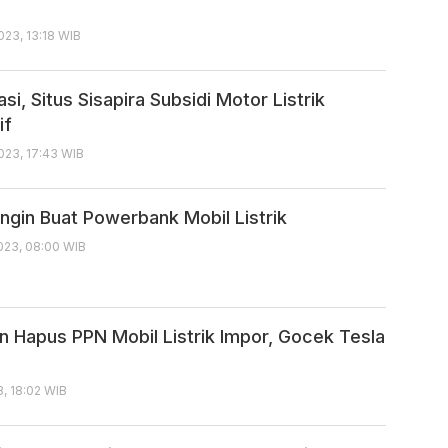
23, 13:18 WIB
si, Situs Sisapira Subsidi Motor Listrik
if
023, 17:43 WIB
ngin Buat Powerbank Mobil Listrik
023, 08:00 WIB
in Hapus PPN Mobil Listrik Impor, Gocek Tesla
, 18:02 WIB