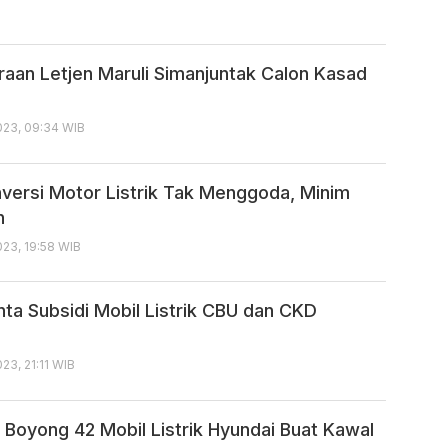
araan Letjen Maruli Simanjuntak Calon Kasad
23, 09:34 WIB
nversi Motor Listrik Tak Menggoda, Minim
n
23, 19:58 WIB
nta Subsidi Mobil Listrik CBU dan CKD
3, 21:11 WIB
Boyong 42 Mobil Listrik Hyundai Buat Kawal