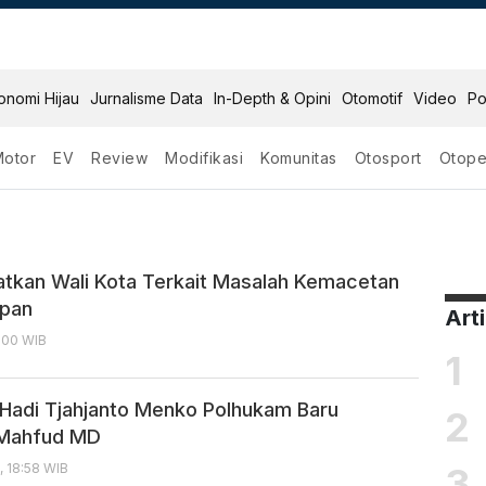
onomi Hijau
Jurnalisme Data
In-Depth & Opini
Otomotif
Video
Po
Motor
EV
Review
Modifikasi
Komunitas
Otosport
Otope
 Widodo
o
atkan Wali Kota Terkait Masalah Kemacetan
epan
Art
5:00 WIB
1
Hadi Tjahjanto Menko Polhukam Baru
2
 Mahfud MD
3
, 18:58 WIB