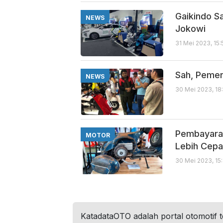
Gaikindo Sa
NEWS
Jokowi
31 Mei 2023, 15
Sah, Pemer
NEWS
30 Mei 2023, 18
Pembayaran
MOTOR
Lebih Cepa
30 Mei 2023, 15
KatadataOTO adalah portal otomotif 