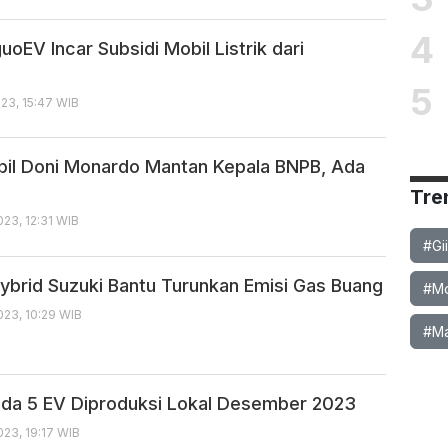
4
uoEV Incar Subsidi Mobil Listrik dari
h
5
23, 15:47 WIB
bil Doni Monardo Mantan Kepala BNPB, Ada
Tre
23, 12:31 WIB
#Gi
 Hybrid Suzuki Bantu Turunkan Emisi Gas Buang
#Mob
23, 10:29 WIB
#Ma
da 5 EV Diproduksi Lokal Desember 2023
23, 19:17 WIB