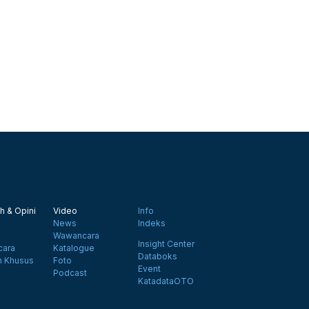
h & Opini
Video
Info
News
Indeks
Wawancara
Insight Center
ara
Katalogue
Databoks
n Khusus
Foto
Event
Podcast
KatadataOTO