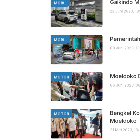
Gaikindo M
MOBIL
22 Juni 2023, 18
Pemerintah 
MOBIL
08 Juni 2023, 1
Moeldoko B
MOTOR
06 Juni 2023, 0
Bengkel Kon
MOTOR
Moeldoko
31 Mei 2023, 19: