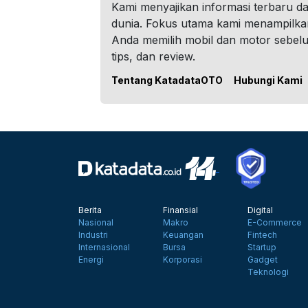
Kami menyajikan informasi terbaru dar
dunia. Fokus utama kami menampilka
Anda memilih mobil dan motor sebel
tips, dan review.
Tentang KatadataOTO
Hubungi Kami
Berita
Finansial
Digital
Nasional
Makro
E-Commerce
Industri
Keuangan
Fintech
Internasional
Bursa
Startup
Energi
Korporasi
Gadget
Teknologi