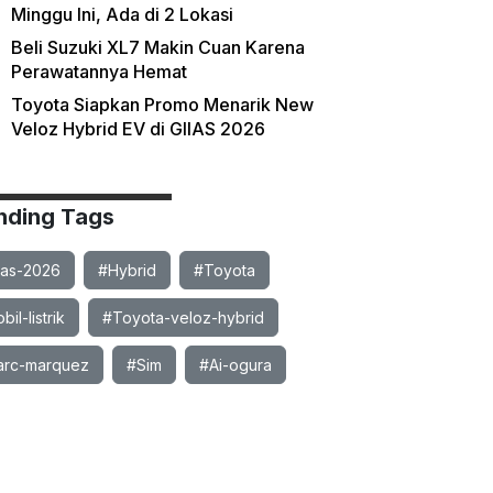
Minggu Ini, Ada di 2 Lokasi
Beli Suzuki XL7 Makin Cuan Karena
Perawatannya Hemat
Toyota Siapkan Promo Menarik New
Veloz Hybrid EV di GIIAS 2026
nding Tags
ias-2026
#Hybrid
#Toyota
il-listrik
#Toyota-veloz-hybrid
rc-marquez
#Sim
#Ai-ogura