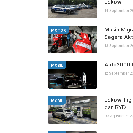
Jokowi
14 September 20
Masih Migra
MOTOR
Segera Akt
13 September 2
Auto2000 I
MOBIL
12 September 2
Jokowi Ing
MOBIL
dan BYD
03 Agustus 2023