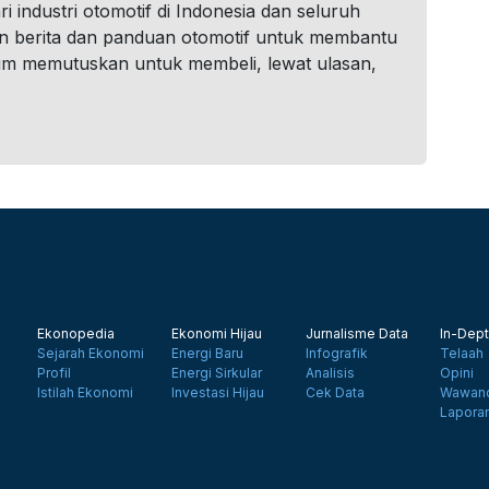
i industri otomotif di Indonesia dan seluruh
n berita dan panduan otomotif untuk membantu
um memutuskan untuk membeli, lewat ulasan,
Ekonopedia
Ekonomi Hijau
Jurnalisme Data
In-Dept
Sejarah Ekonomi
Energi Baru
Infografik
Telaah
Profil
Energi Sirkular
Analisis
Opini
Istilah Ekonomi
Investasi Hijau
Cek Data
Wawanc
Lapora