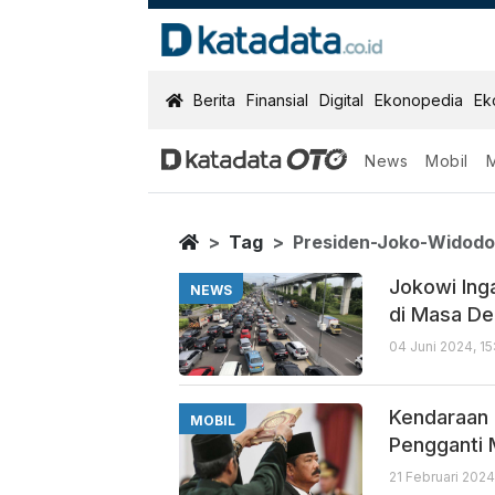
KatadataOTO
Berita
Finansial
Digital
Ekonopedia
Ek
News
Mobil
Presiden Joko
Berita Terbaru
Home
Tag
Presiden-Joko-Widod
Jokowi Ing
NEWS
di Masa D
04 Juni 2024, 1
Kendaraan 
MOBIL
Pengganti
21 Februari 2024