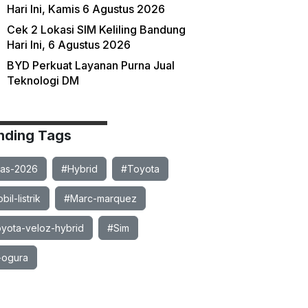
Hari Ini, Kamis 6 Agustus 2026
Cek 2 Lokasi SIM Keliling Bandung
Hari Ini, 6 Agustus 2026
BYD Perkuat Layanan Purna Jual
Teknologi DM
nding Tags
ias-2026
#Hybrid
#Toyota
il-listrik
#Marc-marquez
yota-veloz-hybrid
#Sim
-ogura