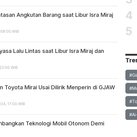
4
asan Angkutan Barang saat Libur Isra Miraj
5
, 08:00 WIB
asa Lalu Lintas saat Libur Isra Miraj dan
Tre
 22:00 WIB
#Gi
 Toyota Mirai Usai Dilirik Menperin di GJAW
#Mob
#To
24, 17:00 WIB
#Ai
mbangkan Teknologi Mobil Otonom Demi