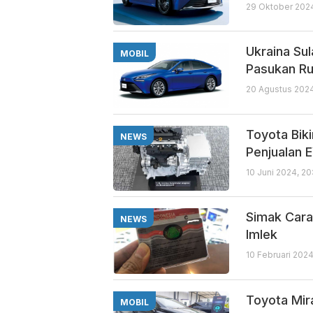
29 Oktober 2024
Ukraina Su
MOBIL
Pasukan Ru
20 Agustus 2024
Toyota Bik
NEWS
Penjualan 
10 Juni 2024, 2
Simak Cara 
NEWS
Imlek
10 Februari 202
Toyota Mira
MOBIL