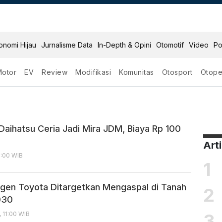
onomi Hijau
Jurnalisme Data
In-Depth & Opini
Otomotif
Video
Po
Motor
EV
Review
Modifikasi
Komunitas
Otosport
Otope
 Daihatsu Ceria Jadi Mira JDM, Biaya Rp 100
Art
7:00 WIB
1
ogen Toyota Ditargetkan Mengaspal di Tanah
2
030
3
, 11:00 WIB