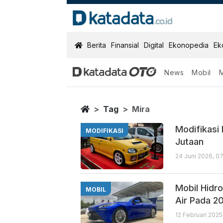
KatadataOTO
Berita
Finansial
Digital
Ekonopedia
Ek
News
Mobil
Mira
Berita Terbaru
Home
Tag
Mira
Modifikasi
MODIFIKASI
Jutaan
24 Juni 2026, 0
Mobil Hidr
MOBIL
Air Pada 2
12 Februari 2025