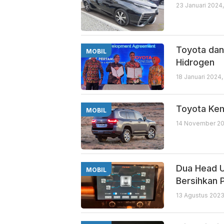
23 Januari 2024
Toyota dan
MOBIL
Hidrogen
18 Januari 2024,
Toyota Kem
MOBIL
14 November 20
Dua Head U
MOBIL
Bersihkan P
13 Agustus 2023