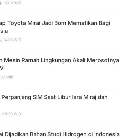
, 13:00 WIB
lap Toyota Mirai Jadi Bom Mematikan Bagi
sia
, 14:33 WIB
in Mesin Ramah Lingkungan Akali Merosotnya
EV
0:03 WIB
Perpanjang SIM Saat Libur Isra Miraj dan
4, 08:28 WIB
i Dijadikan Bahan Studi Hidrogen di Indonesia