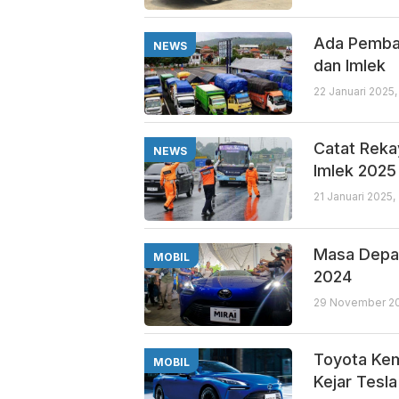
Ada Pembat
NEWS
dan Imlek
22 Januari 2025
Catat Rekay
NEWS
Imlek 2025
21 Januari 2025,
Masa Depan
MOBIL
2024
29 November 20
Toyota Ke
MOBIL
Kejar Tesla