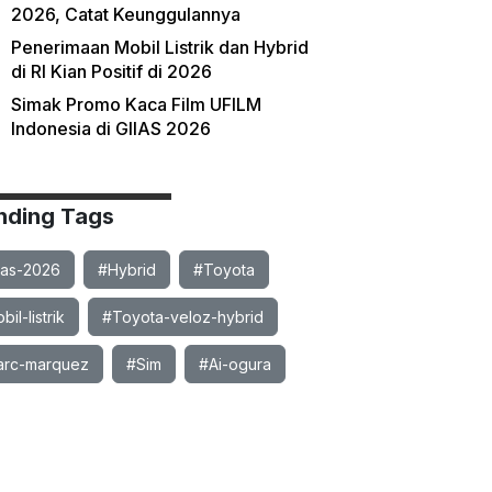
2026, Catat Keunggulannya
Penerimaan Mobil Listrik dan Hybrid
di RI Kian Positif di 2026
Simak Promo Kaca Film UFILM
Indonesia di GIIAS 2026
nding Tags
ias-2026
#Hybrid
#Toyota
il-listrik
#Toyota-veloz-hybrid
rc-marquez
#Sim
#Ai-ogura