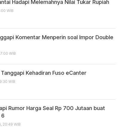
antai Hadapi Melemahnya Nilai Tukar Rupiah
0:00 WIB
ggapi Komentar Menperin soal Impor Double
17:00 WIB
i Tanggapi Kehadiran Fuso eCanter
09:30 WIB
pi Rumor Harga Seal Rp 700 Jutaan buat
 6
4, 20:49 WIB