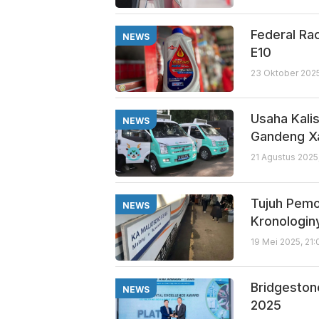
Federal Ra
NEWS
E10
23 Oktober 2025
Usaha Kali
NEWS
Gandeng X
21 Agustus 2025
Tujuh Pemo
NEWS
Kronologin
19 Mei 2025, 21:
Bridgeston
NEWS
2025