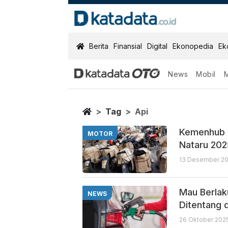
KatadataOTO
Berita
Finansial
Digital
Ekonopedia
Ek
News
Mobil
Api
Berita Terbaru
Home
Tag
Api
Kemenhub P
MOTOR
Nataru 20
13 Desember 20
Mau Berlaku
NEWS
Ditentang 
26 Oktober 2025