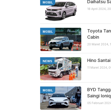
Daihatsu S
MOBIL
18 April 2024, 2
Toyota Tan
MOBIL
Cabin
20 Maret 2024, 
Hino Santa
NEWS
11 Maret 2024, 
BYD Tangga
MOBIL
Saingi Ioniq
05 Februari 202