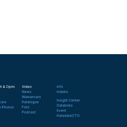
h & Opini
Video
Info
News
Indeks
Wawancara
Insight Center
ara
Katalogue
Databoks
n Khusus
Foto
Event
Podcast
KatadataOTO