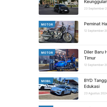
Keunggula
23 September 2
Peminat Ha
MOTOR
12 September 2
Diler Baru
MOTOR
Timur
12 September 2
BYD Tangga
MOBIL
Edukasi
23 Agustus 2024