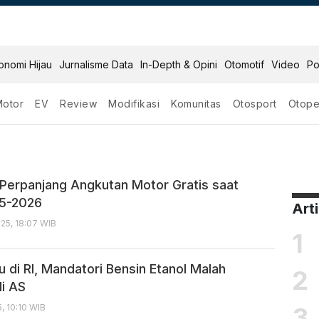
onomi Hijau
Jurnalisme Data
In-Depth & Opini
Otomotif
Video
Po
Motor
EV
Review
Modifikasi
Komunitas
Otosport
Otope
erpanjang Angkutan Motor Gratis saat
25-2026
Art
25, 18:07 WIB
1
 di RI, Mandatori Bensin Etanol Malah
2
di AS
3
, 10:10 WIB