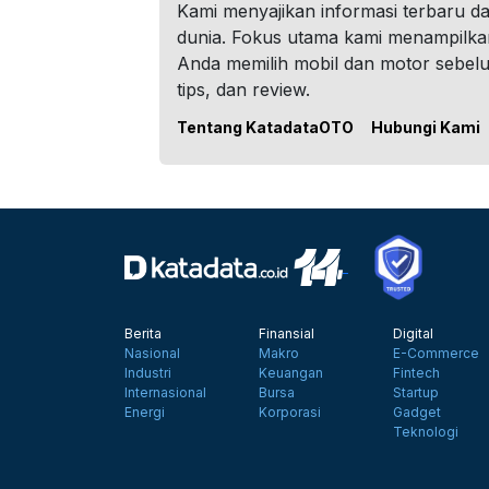
Kami menyajikan informasi terbaru dar
dunia. Fokus utama kami menampilka
Anda memilih mobil dan motor sebel
tips, dan review.
Tentang KatadataOTO
Hubungi Kami
Berita
Finansial
Digital
Nasional
Makro
E-Commerce
Industri
Keuangan
Fintech
Internasional
Bursa
Startup
Energi
Korporasi
Gadget
Teknologi