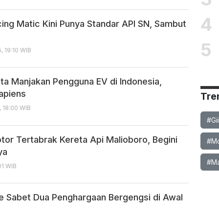
4
cing Matic Kini Punya Standar API SN, Sambut
5
, 19:10 WIB
sta Manjakan Pengguna EV di Indonesia,
apiens
Tre
, 18:00 WIB
#Gi
tor Tertabrak Kereta Api Malioboro, Begini
#Mob
ya
#Ma
01 WIB
e Sabet Dua Penghargaan Bergengsi di Awal