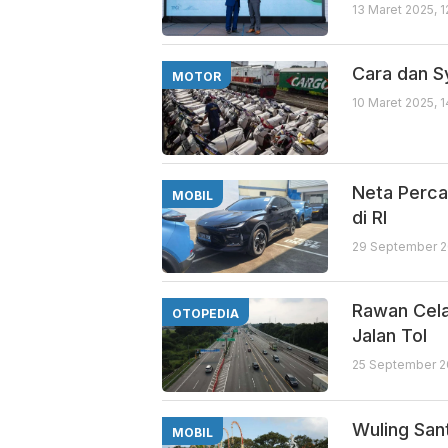
13 Maret 2025, 
Cara dan S
MOTOR
10 Maret 2025, 
Neta Percay
MOBIL
di RI
29 September 2
Rawan Cela
OTOPEDIA
Jalan Tol
25 September 2
Wuling San
MOBIL