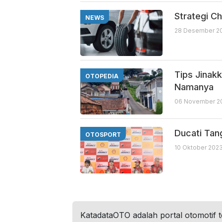
Strategi Ch
NEWS
28 Desember 20
Tips Jinak
OTOPEDIA
Namanya
06 November 20
Ducati Ta
OTOSPORT
10 Oktober 2023
KatadataOTO adalah portal otomotif 