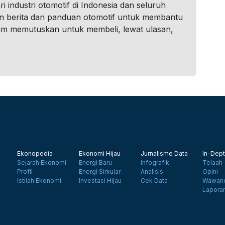
i industri otomotif di Indonesia dan seluruh
n berita dan panduan otomotif untuk membantu
um memutuskan untuk membeli, lewat ulasan,
Ekonopedia
Ekonomi Hijau
Jurnalisme Data
In-Dept
Sejarah Ekonomi
Energi Baru
Infografik
Telaah
Profil
Energi Sirkular
Analisis
Opini
Istilah Ekonomi
Investasi Hijau
Cek Data
Wawanc
Lapora