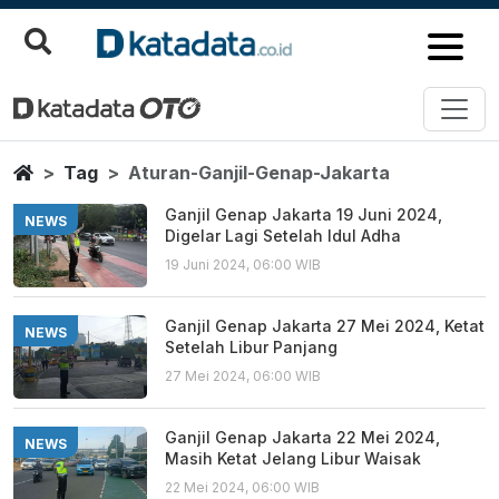
Aturan Ganjil Genap Jakarta
Berita Terbaru
Home
Tag
Aturan-Ganjil-Genap-Jakarta
Ganjil Genap Jakarta 19 Juni 2024,
NEWS
Digelar Lagi Setelah Idul Adha
19 Juni 2024, 06:00 WIB
Ganjil Genap Jakarta 27 Mei 2024, Ketat
NEWS
Setelah Libur Panjang
27 Mei 2024, 06:00 WIB
Ganjil Genap Jakarta 22 Mei 2024,
NEWS
Masih Ketat Jelang Libur Waisak
22 Mei 2024, 06:00 WIB