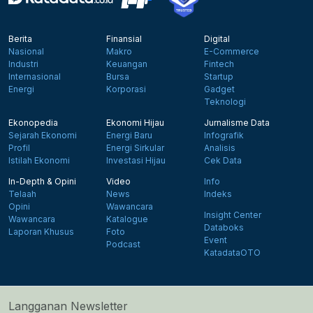
Berita
Finansial
Digital
Nasional
Makro
E-Commerce
Industri
Keuangan
Fintech
Internasional
Bursa
Startup
Energi
Korporasi
Gadget
Teknologi
Ekonopedia
Ekonomi Hijau
Jurnalisme Data
Sejarah Ekonomi
Energi Baru
Infografik
Profil
Energi Sirkular
Analisis
Istilah Ekonomi
Investasi Hijau
Cek Data
In-Depth & Opini
Video
Info
Telaah
News
Indeks
Opini
Wawancara
Insight Center
Wawancara
Katalogue
Databoks
Laporan Khusus
Foto
Event
Podcast
KatadataOTO
Langganan Newsletter