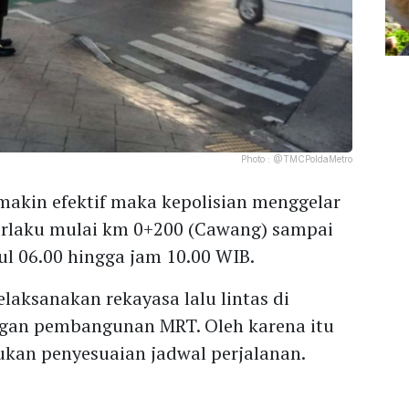
Photo :
@TMCPoldaMetro
emakin efektif maka kepolisian menggelar
berlaku mulai km 0+200 (Cawang) sampai
l 06.00 hingga jam 10.00 WIB.
laksanakan rekayasa lalu lintas di
ngan pembangunan MRT. Oleh karena itu
kan penyesuaian jadwal perjalanan.