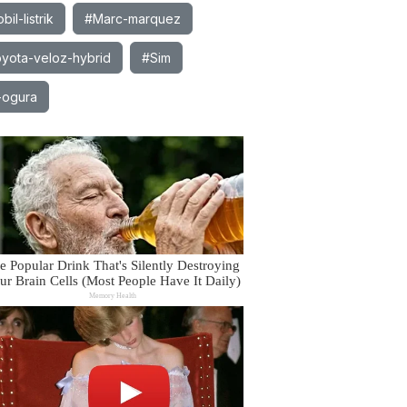
il-listrik
#Marc-marquez
yota-veloz-hybrid
#Sim
-ogura