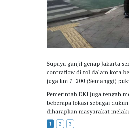
Supaya ganjil genap Jakarta s
contraflow di tol dalam kota 
juga km 7+200 (Semanggi) puku
Pemerintah DKI juga tengah me
beberapa lokasi sebagai duku
diharapkan masyarakat melaku
1
2
3