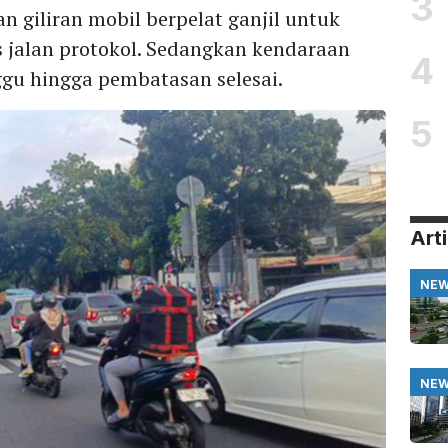
3
n giliran mobil berpelat ganjil untuk
s jalan protokol. Sedangkan kendaraan
4
u hingga pembatasan selesai.
5
Arti
NE
NE