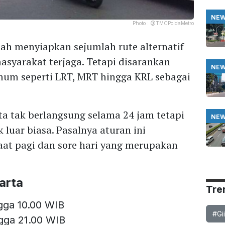
NE
Photo :
@TMCPoldaMetro
ah menyiapkan sejumlah rute alternatif
syarakat terjaga. Tetapi disarankan
NE
um seperti LRT, MRT hingga KRL sebagai
ta tak berlangsung selama 24 jam tetapi
NE
 luar biasa. Pasalnya aturan ini
saat pagi dan sore hari yang merupakan
arta
Tre
ngga 10.00 WIB
#Gi
ngga 21.00 WIB