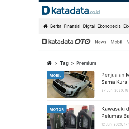
KatadataOTO
Berita
Finansial
Digital
Ekonopedia
Ek
News
Mobil
Premium
Berita Terbaru
Home
Tag
Premium
Penjualan 
MOBIL
Sama Kurs
27 Juni 2026, 18
Kawasaki d
MOTOR
Pelumas B
12 Juni 2026, 17