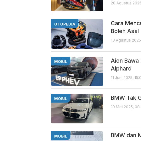
20 Agustus 2025
Cara Mencu
OTOPEDIA
Boleh Asal
18 Agustus 2025
Aion Bawa 
MOBIL
Alphard
11 Juni 2025, 15
BMW Tak Ge
MOBIL
10 Mei 2025, 08
BMW dan Mi
MOBIL