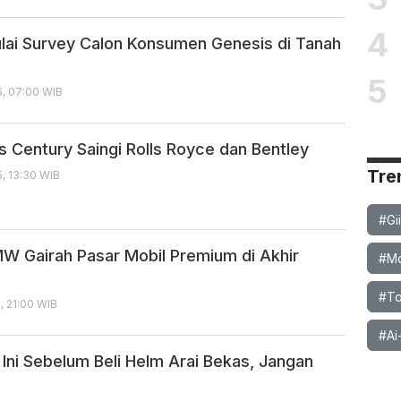
4
lai Survey Calon Konsumen Genesis di Tanah
5
6, 07:00 WIB
s Century Saingi Rolls Royce dan Bentley
Tre
, 13:30 WIB
#Gi
MW Gairah Pasar Mobil Premium di Akhir
#Mob
#To
, 21:00 WIB
#Ai
 Ini Sebelum Beli Helm Arai Bekas, Jangan