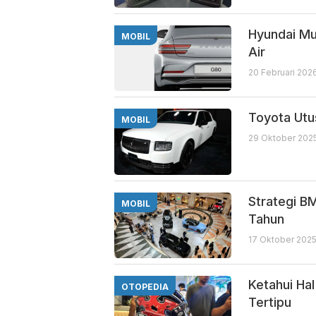
Hyundai Mu
MOBIL
Air
20 Februari 202
Toyota Utu
MOBIL
29 Oktober 2025
Strategi B
MOBIL
Tahun
17 Oktober 2025
Ketahui Hal
OTOPEDIA
Tertipu