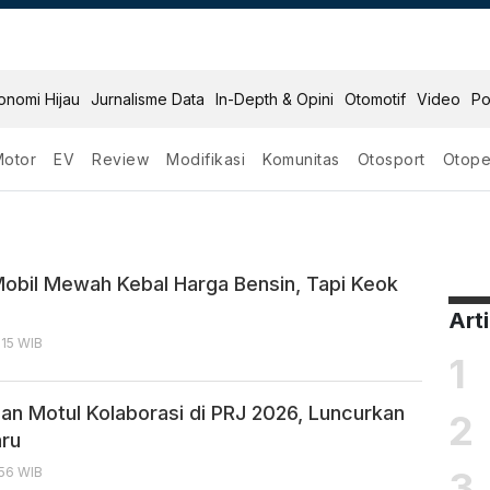
onomi Hijau
Jurnalisme Data
In-Depth & Opini
Otomotif
Video
Po
Motor
EV
Review
Modifikasi
Komunitas
Otosport
Otope
Mobil Mewah Kebal Harga Bensin, Tapi Keok
Art
:15 WIB
1
an Motul Kolaborasi di PRJ 2026, Luncurkan
2
aru
3
:56 WIB