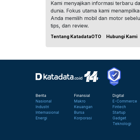
Kami menyajikan informasi terbaru dar
dunia. Fokus utama kami menampilka
Anda memilih mobil dan motor sebel
tips, dan review.
Tentang KatadataOTO
Hubungi Kami
Berita
Finansial
Digital
Nasional
Makro
E-Commerce
Industri
Keuangan
Fintech
Internasional
Bursa
Startup
Energi
Korporasi
Gadget
Teknologi