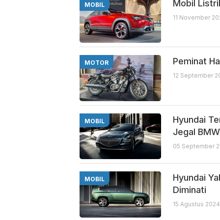
Mobil List
MOBIL
11 November 20
Peminat Ha
MOTOR
12 September 2
Hyundai Ter
MOBIL
Jegal BMW
05 September 2
Hyundai Ya
MOBIL
Diminati
15 Agustus 2024