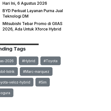
Hari Ini, 6 Agustus 2026
BYD Perkuat Layanan Purna Jual
Teknologi DM
Mitsubishi Tebar Promo di GIIAS
2026, Ada Untuk Xforce Hybrid
nding Tags
ias-2026
#Hybrid
#Toyota
il-listrik
#Marc-marquez
yota-veloz-hybrid
#Sim
-ogura