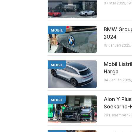
07 Mei 2025, 19
BMW Group 
MOBIL
2024
18 Januari 2025
Mobil Listr
MOBIL
Harga
04 Januari 2025
Aion Y Plu
MOBIL
Soekarno-
28 Desember 20