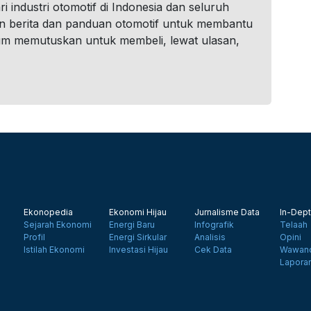
i industri otomotif di Indonesia dan seluruh
n berita dan panduan otomotif untuk membantu
um memutuskan untuk membeli, lewat ulasan,
Ekonopedia
Ekonomi Hijau
Jurnalisme Data
In-Dept
Sejarah Ekonomi
Energi Baru
Infografik
Telaah
Profil
Energi Sirkular
Analisis
Opini
Istilah Ekonomi
Investasi Hijau
Cek Data
Wawanc
Lapora