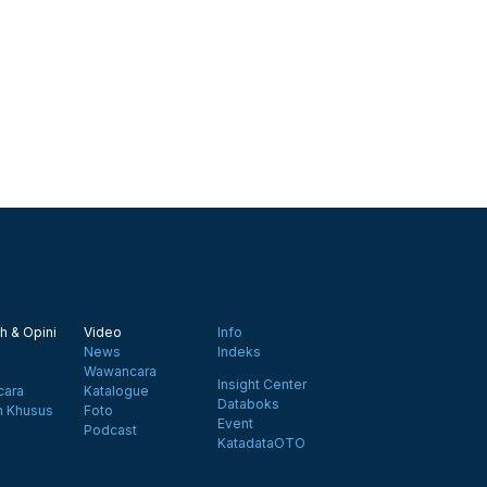
h & Opini
Video
Info
News
Indeks
Wawancara
Insight Center
ara
Katalogue
Databoks
n Khusus
Foto
Event
Podcast
KatadataOTO