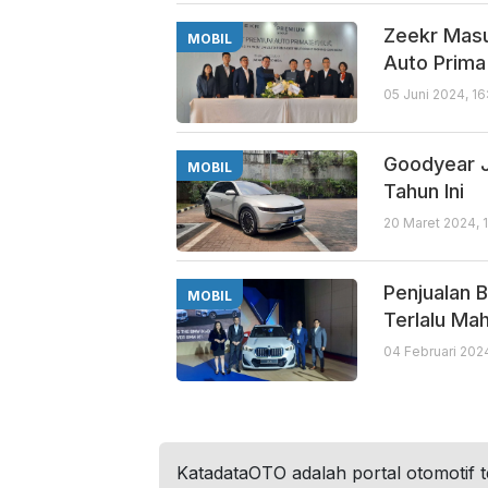
Zeekr Masu
MOBIL
Auto Prima
05 Juni 2024, 1
Goodyear J
MOBIL
Tahun Ini
20 Maret 2024, 
Penjualan 
MOBIL
Terlalu Mah
04 Februari 202
KatadataOTO adalah portal otomotif 