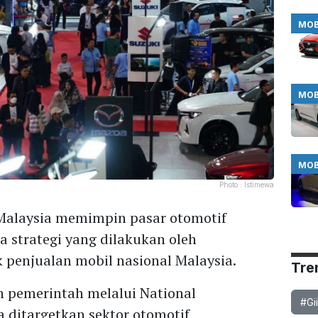
MOB
MOB
MOB
Photo :
Istimewa
alaysia memimpin pasar otomotif
 strategi yang dilakukan oleh
penjualan mobil nasional Malaysia.
Tre
n pemerintah melalui National
#Gi
a ditargetkan sektor otomotif