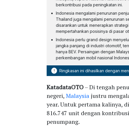
berkontribusi pada peningkatan ini.
Indonesia mengalami penurunan penjua
Thailand juga mengalami penurunan sel
disarankan untuk menerapkan strategi
mempertahankan posisinya di pasar o
Indonesia perlu grand design menyelur
jangka panjang di industri otomotif, 
hanya BEV. Persaingan dengan Malays
perkembangan mobil nasional Indonesia
!
Ringkasan ini dihasilkan dengan me
KatadataOTO
– Di tengah pen
negeri,
Malaysia
justru mengala
year. Untuk pertama kalinya, 
816.747 unit dengan kontribus
penumpang.