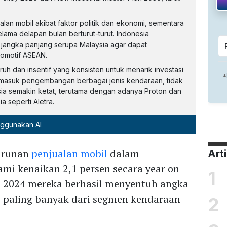
lan mobil akibat faktor politik dan ekonomi, sementara
ama delapan bulan berturut-turut. Indonesia
 jangka panjang serupa Malaysia agar dapat
tomotif ASEAN.
uh dan insentif yang konsisten untuk menarik investasi
termasuk pengembangan berbagai jenis kendaraan, tidak
ia semakin ketat, terutama dengan adanya Proton dan
 seperti Aletra.
nggunakan AI
urunan
penjualan mobil
dalam
Art
mi kenaikan 2,1 persen secara year on
1
di 2024 mereka berhasil menyentuh angka
i paling banyak dari segmen kendaraan
2