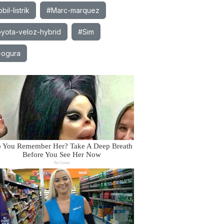
il-listrik
#Marc-marquez
yota-veloz-hybrid
#Sim
-ogura