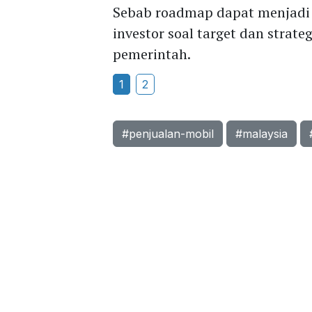
Sebab roadmap dapat menjad
investor soal target dan strat
pemerintah.
1
2
#penjualan-mobil
#malaysia