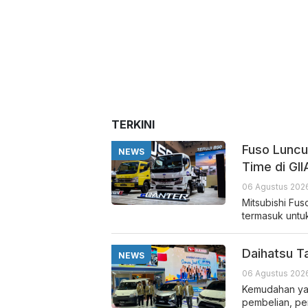
TERKINI
Fuso Luncu
NEWS
Time di GI
06 Agustus 2026
Mitsubishi Fu
termasuk untu
Daihatsu T
NEWS
06 Agustus 2026
Kemudahan yan
pembelian, pe