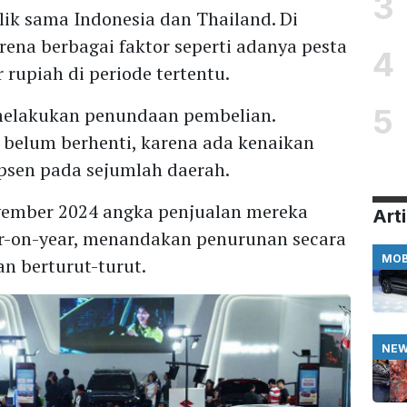
3
alik sama Indonesia dan Thailand. Di
rena berbagai faktor seperti adanya pesta
4
r rupiah di periode tertentu.
5
elakukan penundaan pembelian.
belum berhenti, karena ada kenaikan
psen pada sejumlah daerah.
vember 2024 angka penjualan mereka
Arti
ar-on-year, menandakan penurunan secara
MOB
n berturut-turut.
NE