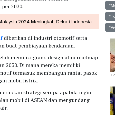
 per 2030.
#Mob
#To
 Malaysia 2024 Meningkat, Dekati Indonesia
#Ai
if
diberikan di industri otomotif serta
an buat pembiayaan kendaraan.
 telah memiliki grand design atau roadmap
lan 2030. Di mana mereka memiliki
tomotif termasuk membangun rantai pasok
 mobil listrik.
enerapkan strategi serupa apabila ingin
alan mobil di ASEAN dan mengundang
air.