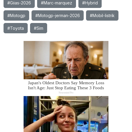
#Giias-2026
#Marc-marquez
#Hybrid
#Motogp
#Motogp-jerman-2026
#Mobil-listrik
#Toyota
#Sim