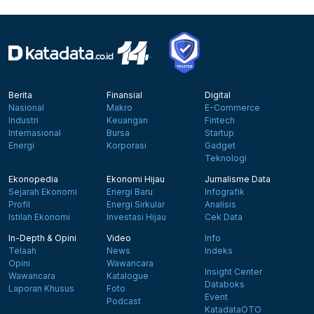
Berita
Finansial
Digital
Nasional
Makro
E-Commerce
Industri
Keuangan
Fintech
Internasional
Bursa
Startup
Energi
Korporasi
Gadget
Teknologi
Ekonopedia
Ekonomi Hijau
Jurnalisme Data
Sejarah Ekonomi
Energi Baru
Infografik
Profil
Energi Sirkular
Analisis
Istilah Ekonomi
Investasi Hijau
Cek Data
In-Depth & Opini
Video
Info
Telaah
News
Indeks
Opini
Wawancara
Insight Center
Wawancara
Katalogue
Databoks
Laporan Khusus
Foto
Event
Podcast
KatadataOTO