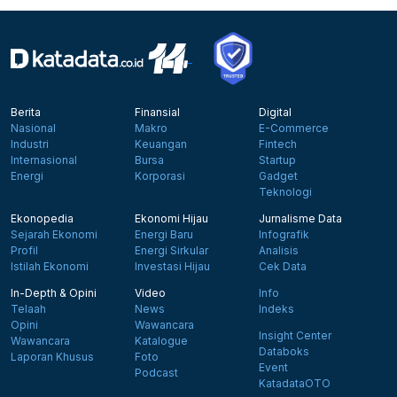
Berita
Finansial
Digital
Nasional
Makro
E-Commerce
Industri
Keuangan
Fintech
Internasional
Bursa
Startup
Energi
Korporasi
Gadget
Teknologi
Ekonopedia
Ekonomi Hijau
Jurnalisme Data
Sejarah Ekonomi
Energi Baru
Infografik
Profil
Energi Sirkular
Analisis
Istilah Ekonomi
Investasi Hijau
Cek Data
In-Depth & Opini
Video
Info
Telaah
News
Indeks
Opini
Wawancara
Insight Center
Wawancara
Katalogue
Databoks
Laporan Khusus
Foto
Event
Podcast
KatadataOTO