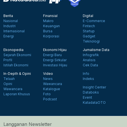
Berita
Finansial
Digital
Nasional
Makro
E-Commerce
Industri
Keuangan
Fintech
Internasional
Bursa
Startup
Energi
Korporasi
Gadget
Teknologi
Ekonopedia
Ekonomi Hijau
Jurnalisme Data
Sejarah Ekonomi
Energi Baru
Infografik
Profil
Energi Sirkular
Analisis
Istilah Ekonomi
Investasi Hijau
Cek Data
In-Depth & Opini
Video
Info
Telaah
News
Indeks
Opini
Wawancara
Insight Center
Wawancara
Katalogue
Databoks
Laporan Khusus
Foto
Event
Podcast
KatadataOTO
Langganan Newsletter