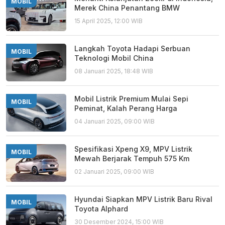
MOBIL
Merek China Penantang BMW
15 April 2025, 12:00 WIB
Langkah Toyota Hadapi Serbuan
MOBIL
Teknologi Mobil China
08 Januari 2025, 18:48 WIB
Mobil Listrik Premium Mulai Sepi
MOBIL
Peminat, Kalah Perang Harga
04 Januari 2025, 09:00 WIB
Spesifikasi Xpeng X9, MPV Listrik
MOBIL
Mewah Berjarak Tempuh 575 Km
02 Januari 2025, 09:00 WIB
Hyundai Siapkan MPV Listrik Baru Rival
MOBIL
Toyota Alphard
30 Desember 2024, 15:00 WIB