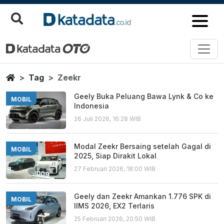
Zeekr
Berita Terbaru
Home
Tag
Zeekr
Geely Buka Peluang Bawa Lynk & Co ke
MOBIL
Indonesia
26 Juli 2026, 16:28 WIB
Modal Zeekr Bersaing setelah Gagal di
MOBIL
2025, Siap Dirakit Lokal
27 Februari 2026, 18:00 WIB
Geely dan Zeekr Amankan 1.776 SPK di
MOBIL
IIMS 2026, EX2 Terlaris
25 Februari 2026, 20:50 WIB