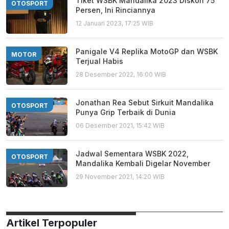
Tiket WSBK Mandalika 2023 Diskon 75
OTOSPORT
Persen, Ini Rinciannya
12 Januari 2023, 17:25 WIB
Panigale V4 Replika MotoGP dan WSBK
MOTOR
Terjual Habis
28 Desember 2022, 16:00 WIB
Jonathan Rea Sebut Sirkuit Mandalika
OTOSPORT
Punya Grip Terbaik di Dunia
06 Desember 2021, 15:42 WIB
Jadwal Sementara WSBK 2022,
OTOSPORT
Mandalika Kembali Digelar November
29 November 2021, 14:20 WIB
Artikel Terpopuler