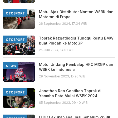
Motul Ajak Distributor Nonton WSBK dan
OTOSPORT
Motoran di Eropa
26 September 2024, 17:34 WIB
Toprak Razgatlioglu Tunggu Restu BMW
OTOSPORT
buat Pindah ke MotoGP
25 Juni 2024, 14:01 WIB
Motul Undang Pembalap HRC MXGP dan
NEWS
WSBK ke Indonesia
29 November 2023, 15:26 WIB
Jonathan Rea Gantikan Toprak di
OTOSPORT
Yamaha Pata Mulai WSBK 2024
05 September 2023, 09:40 WIB
ITDC Lakukan Evaluasi Sebelum WSBK