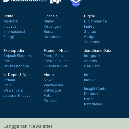
Berita
Finansial
Digital
Nasional
Makro
E-Commerce
Industri
Keuangan
Fintech
Internasional
Bursa
Startup
Energi
Korporasi
Gadget
Teknologi
Ekonopedia
Ekonomi Hijau
Jurnalisme Data
Sejarah Ekonomi
Energi Baru
Infografik
Profil
Energi Sirkular
Analisis
Istilah Ekonomi
Investasi Hijau
Cek Data
In-Depth & Opini
Video
Info
Telaah
News
Indeks
Opini
Wawancara
Insight Center
Wawancara
Katalogue
Databoks
Laporan Khusus
Foto
Event
Podcast
KatadataOTO
Langganan Newsletter