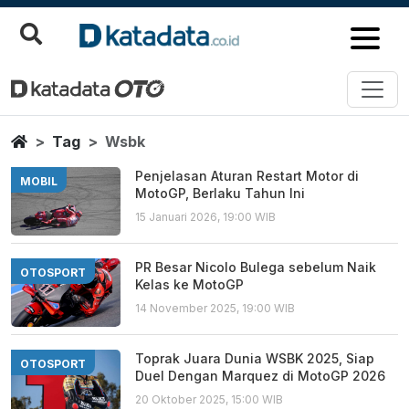
Wsbk
Berita Terbaru
Home
Tag
Wsbk
Penjelasan Aturan Restart Motor di
MOBIL
MotoGP, Berlaku Tahun Ini
15 Januari 2026, 19:00 WIB
PR Besar Nicolo Bulega sebelum Naik
OTOSPORT
Kelas ke MotoGP
14 November 2025, 19:00 WIB
Toprak Juara Dunia WSBK 2025, Siap
OTOSPORT
Duel Dengan Marquez di MotoGP 2026
20 Oktober 2025, 15:00 WIB