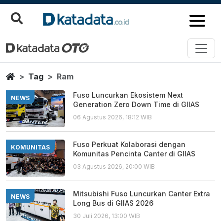
Ram
Berita Terbaru
Home
Tag
Ram
Fuso Luncurkan Ekosistem Next
NEWS
Generation Zero Down Time di GIIAS
06 Agustus 2026, 18:12 WIB
Fuso Perkuat Kolaborasi dengan
KOMUNITAS
Komunitas Pencinta Canter di GIIAS
03 Agustus 2026, 20:00 WIB
Mitsubishi Fuso Luncurkan Canter Extra
NEWS
Long Bus di GIIAS 2026
30 Juli 2026, 13:00 WIB