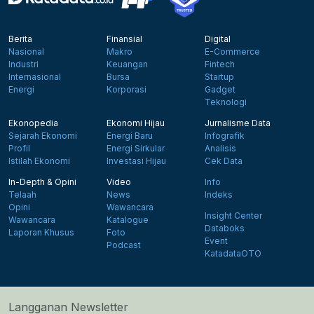
Berita
Finansial
Digital
Nasional
Makro
E-Commerce
Industri
Keuangan
Fintech
Internasional
Bursa
Startup
Energi
Korporasi
Gadget
Teknologi
Ekonopedia
Ekonomi Hijau
Jurnalisme Data
Sejarah Ekonomi
Energi Baru
Infografik
Profil
Energi Sirkular
Analisis
Istilah Ekonomi
Investasi Hijau
Cek Data
In-Depth & Opini
Video
Info
Telaah
News
Indeks
Opini
Wawancara
Insight Center
Wawancara
Katalogue
Databoks
Laporan Khusus
Foto
Event
Podcast
KatadataOTO
Langganan Newsletter