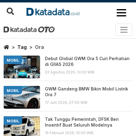
Ora
Berita Terbaru
Home
Tag
Ora
Debut Global GWM Ora 5 Curi Perhatian
MOBIL
di GIIAS 2026
02 Agustus 2026, 13:00 WIB
GWM Gandeng BMW Bikin Mobil Listrik
MOBIL
Ora 7
17 Juni 2026, 07:00 WIB
Tak Tunggu Pemerintah, DFSK Beri
MOBIL
Insentif Buat Seluruh Modelnya
15 Februari 2026, 10:00 WIB