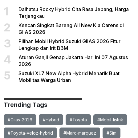
1
Daihatsu Rocky Hybrid Cita Rasa Jepang, Harga
Terjangkau
2
Kencan Singkat Bareng All New Kia Carens di
GIIAS 2026
3
Pilihan Mobil Hybrid Suzuki GIIAS 2026 Fitur
Lengkap dan Irit BBM
4
Aturan Ganjil Genap Jakarta Hari Ini 07 Agustus
2026
5
Suzuki XL7 New Alpha Hybrid Menarik Buat
Mobilitas Warga Urban
Trending Tags
#Giias-2026
#Hybrid
#Toyota
#Mobil-listrik
#Toyota-veloz-hybrid
#Marc-marquez
#Sim