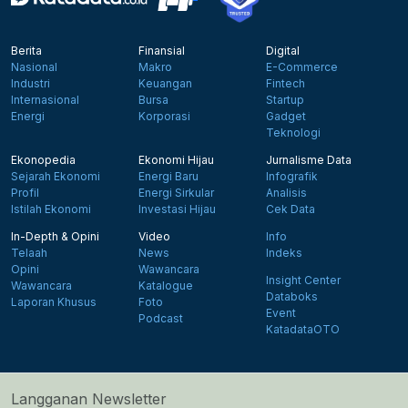
Berita
Finansial
Digital
Nasional
Makro
E-Commerce
Industri
Keuangan
Fintech
Internasional
Bursa
Startup
Energi
Korporasi
Gadget
Teknologi
Ekonopedia
Ekonomi Hijau
Jurnalisme Data
Sejarah Ekonomi
Energi Baru
Infografik
Profil
Energi Sirkular
Analisis
Istilah Ekonomi
Investasi Hijau
Cek Data
In-Depth & Opini
Video
Info
Telaah
News
Indeks
Opini
Wawancara
Insight Center
Wawancara
Katalogue
Databoks
Laporan Khusus
Foto
Event
Podcast
KatadataOTO
Langganan Newsletter