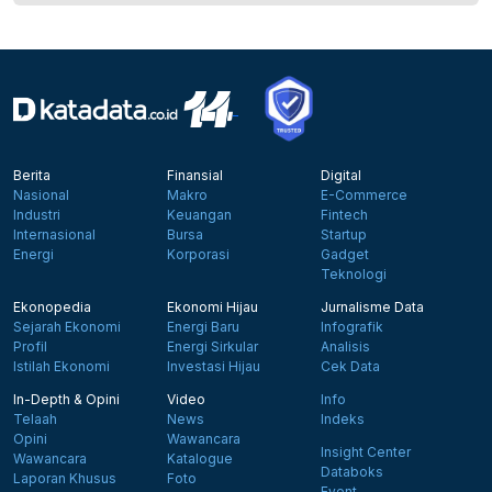
Berita
Finansial
Digital
Nasional
Makro
E-Commerce
Industri
Keuangan
Fintech
Internasional
Bursa
Startup
Energi
Korporasi
Gadget
Teknologi
Ekonopedia
Ekonomi Hijau
Jurnalisme Data
Sejarah Ekonomi
Energi Baru
Infografik
Profil
Energi Sirkular
Analisis
Istilah Ekonomi
Investasi Hijau
Cek Data
In-Depth & Opini
Video
Info
Telaah
News
Indeks
Opini
Wawancara
Insight Center
Wawancara
Katalogue
Databoks
Laporan Khusus
Foto
Event