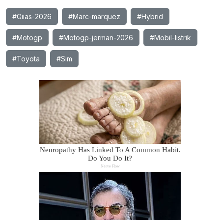
#Giias-2026
#Marc-marquez
#Hybrid
#Motogp
#Motogp-jerman-2026
#Mobil-listrik
#Toyota
#Sim