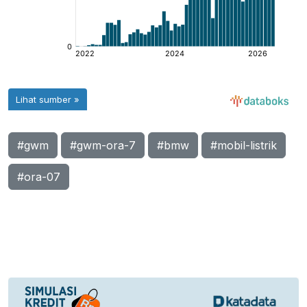
#gwm
#gwm-ora-7
#bmw
#mobil-listrik
#ora-07