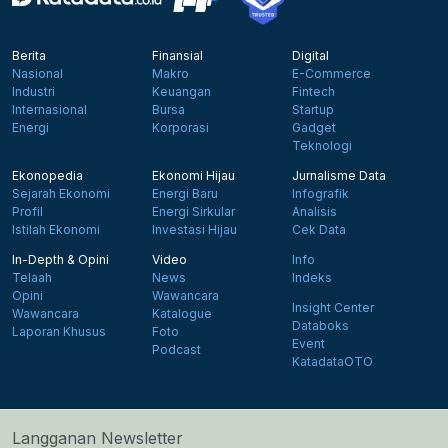
Berita
Finansial
Digital
Nasional
Makro
E-Commerce
Industri
Keuangan
Fintech
Internasional
Bursa
Startup
Energi
Korporasi
Gadget
Teknologi
Ekonopedia
Ekonomi Hijau
Jurnalisme Data
Sejarah Ekonomi
Energi Baru
Infografik
Profil
Energi Sirkular
Analisis
Istilah Ekonomi
Investasi Hijau
Cek Data
In-Depth & Opini
Video
Info
Telaah
News
Indeks
Opini
Wawancara
Insight Center
Wawancara
Katalogue
Databoks
Laporan Khusus
Foto
Event
Podcast
KatadataOTO
Langganan Newsletter