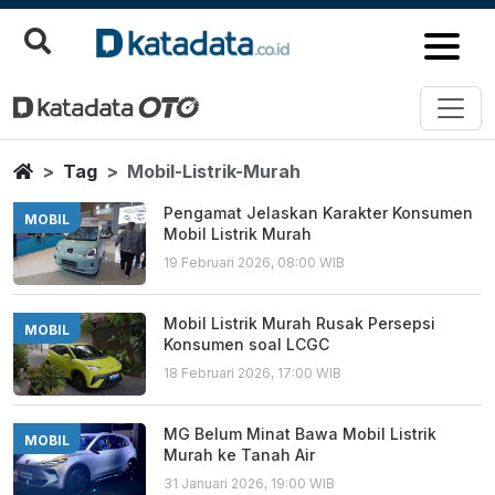
Mobil Listrik Murah
Berita Terbaru
Home
Tag
Mobil-Listrik-Murah
Pengamat Jelaskan Karakter Konsumen
MOBIL
Mobil Listrik Murah
19 Februari 2026, 08:00 WIB
Mobil Listrik Murah Rusak Persepsi
MOBIL
Konsumen soal LCGC
18 Februari 2026, 17:00 WIB
MG Belum Minat Bawa Mobil Listrik
MOBIL
Murah ke Tanah Air
31 Januari 2026, 19:00 WIB