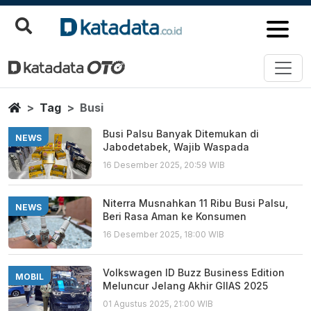
Busi
Berita Terbaru
Home
Tag
Busi
Busi Palsu Banyak Ditemukan di
NEWS
Jabodetabek, Wajib Waspada
16 Desember 2025, 20:59 WIB
Niterra Musnahkan 11 Ribu Busi Palsu,
NEWS
Beri Rasa Aman ke Konsumen
16 Desember 2025, 18:00 WIB
Volkswagen ID Buzz Business Edition
MOBIL
Meluncur Jelang Akhir GIIAS 2025
01 Agustus 2025, 21:00 WIB