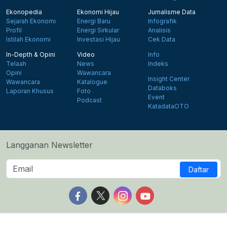
Ekonopedia
Ekonomi Hijau
Jurnalisme Data
Sejarah Ekonomi
Energi Baru
Infografik
Profil
Energi Sirkular
Analisis
Istilah Ekonomi
Investasi Hijau
Cek Data
In-Depth & Opini
Video
Info
Telaah
News
Indeks
Opini
Wawancara
Insight Center
Wawancara
Katalogue
Databoks
Laporan Khusus
Foto
Event
Podcast
KatadataOTO
Langganan Newsletter
Daftar
Follow us on Facebook
Follow us on X
Follow us on Instagram
Follow us on Yout