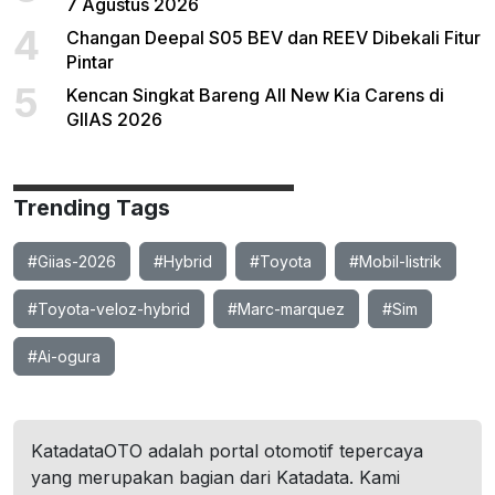
7 Agustus 2026
4
Changan Deepal S05 BEV dan REEV Dibekali Fitur
Pintar
5
Kencan Singkat Bareng All New Kia Carens di
GIIAS 2026
Trending Tags
#Giias-2026
#Hybrid
#Toyota
#Mobil-listrik
#Toyota-veloz-hybrid
#Marc-marquez
#Sim
#Ai-ogura
KatadataOTO adalah portal otomotif tepercaya
yang merupakan bagian dari Katadata. Kami