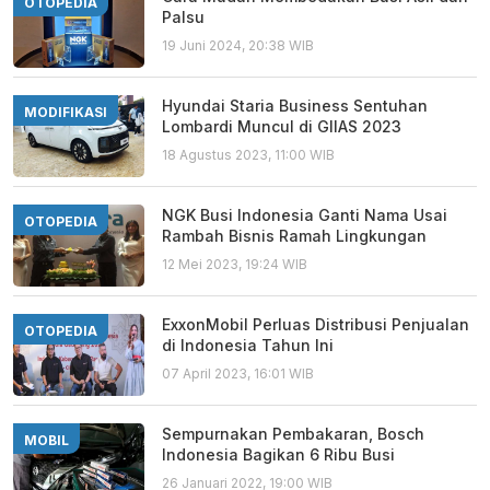
OTOPEDIA
Palsu
19 Juni 2024, 20:38 WIB
Hyundai Staria Business Sentuhan
MODIFIKASI
Lombardi Muncul di GIIAS 2023
18 Agustus 2023, 11:00 WIB
NGK Busi Indonesia Ganti Nama Usai
OTOPEDIA
Rambah Bisnis Ramah Lingkungan
12 Mei 2023, 19:24 WIB
ExxonMobil Perluas Distribusi Penjualan
OTOPEDIA
di Indonesia Tahun Ini
07 April 2023, 16:01 WIB
Sempurnakan Pembakaran, Bosch
MOBIL
Indonesia Bagikan 6 Ribu Busi
26 Januari 2022, 19:00 WIB