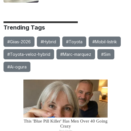
Trending Tags
#Giias-2026
#Hybrid
#Toyota
#Mobil-listrik
#Toyota-veloz-hybrid
#Marc-marquez
#Sim
#Ai-ogura