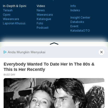
In-Depth & Opini
Video
Info
Telaah
News
Indeks
Opini
Wawancara
Insight Center
Wawancara
Katalogue
Databoks
Laporan Khusus
Foto
Event
Podcast
KatadataOTO
Langganan Newsletter
Daftar
Follow us on Facebook
Follow us on X
Follow us on Instagram
Follow us on Yout
Tentang Katadata
Advertising
Karier
Pedoman Media Siber
Kebijakan Privasi
Disclaimer
Hubungi Kami
©2026 Katadata. Hak cipta dilindungi Undang-undang.