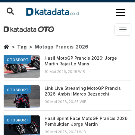
Motogp Prancis 2026
Berita Terbaru
Home
Tag
Motogp-Prancis-2026
Hasil MotoGP Prancis 2026: Jorge
OTOSPORT
Martin Rajai Le Mans
10 Mei 2026, 20:18 WIB
Link Live Streaming MotoGP Prancis
OTOSPORT
2026: Ambisi Marco Bezzecchi
09 Mei 2026, 20:35 WIB
Hasil Sprint Race MotoGP Prancis 2026:
OTOSPORT
Pembuktian Jorge Martin
09 Mei 2026, 20:31 WIB