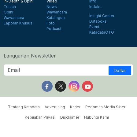
In-Depth & Opini
Video
Info
Telaah
News
Indeks
Opini
Wawancara
Insight Center
Wawancara
Katalogue
Databoks
Laporan Khusus
Foto
Event
Podcast
KatadataOTO
Langganan Newsletter
Daftar
Follow us on Facebook
Follow us on X
Follow us on Instagram
Follow us on Yout
Tentang Katadata
Advertising
Karier
Pedoman Media Siber
Kebijakan Privasi
Disclaimer
Hubungi Kami
©2026 Katadata. Hak cipta dilindungi Undang-undang.