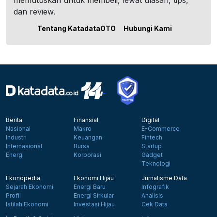
memutuskan untuk membeli, lewat ulasan, tips,
dan review.
Tentang KatadataOTO
Hubungi Kami
Berita
Finansial
Digital
Nasional
Makro
E-Commerce
Industri
Keuangan
Fintech
Internasional
Bursa
Startup
Energi
Korporasi
Gadget
Teknologi
Ekonopedia
Ekonomi Hijau
Jurnalisme Data
Sejarah Ekonomi
Energi Baru
Infografik
Profil
Energi Sirkular
Analisis
Istilah Ekonomi
Investasi Hijau
Cek Data