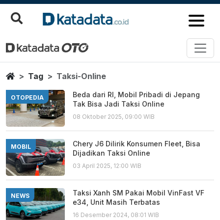
Taksi Online
Berita Terbaru
Home
Tag
Taksi-Online
Beda dari RI, Mobil Pribadi di Jepang
OTOPEDIA
Tak Bisa Jadi Taksi Online
08 Oktober 2025, 09:00 WIB
Chery J6 Dilirik Konsumen Fleet, Bisa
MOBIL
Dijadikan Taksi Online
03 April 2025, 12:00 WIB
Taksi Xanh SM Pakai Mobil VinFast VF
NEWS
e34, Unit Masih Terbatas
16 Desember 2024, 08:01 WIB