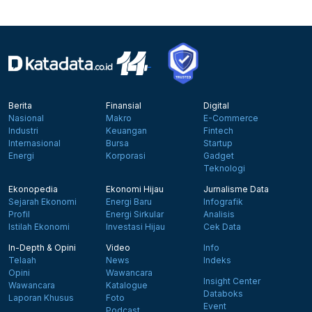
Berita
Finansial
Digital
Nasional
Makro
E-Commerce
Industri
Keuangan
Fintech
Internasional
Bursa
Startup
Energi
Korporasi
Gadget
Teknologi
Ekonopedia
Ekonomi Hijau
Jurnalisme Data
Sejarah Ekonomi
Energi Baru
Infografik
Profil
Energi Sirkular
Analisis
Istilah Ekonomi
Investasi Hijau
Cek Data
In-Depth & Opini
Video
Info
Telaah
News
Indeks
Opini
Wawancara
Insight Center
Wawancara
Katalogue
Databoks
Laporan Khusus
Foto
Event
Podcast