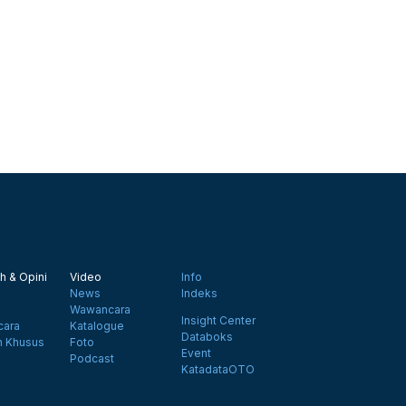
h & Opini
Video
Info
News
Indeks
Wawancara
Insight Center
ara
Katalogue
Databoks
n Khusus
Foto
Event
Podcast
KatadataOTO