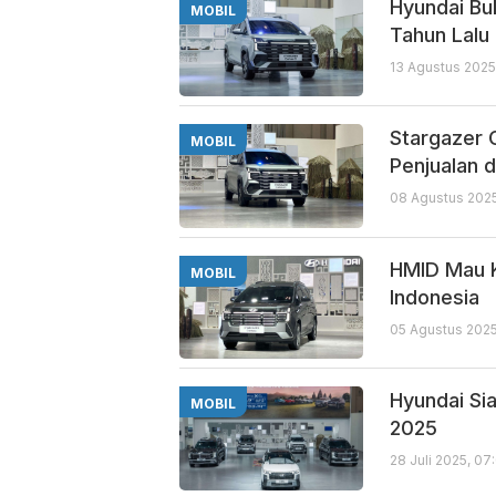
Hyundai Bu
MOBIL
Tahun Lalu
13 Agustus 2025
Stargazer 
MOBIL
Penjualan d
08 Agustus 2025
HMID Mau K
MOBIL
Indonesia
05 Agustus 2025
Hyundai Si
MOBIL
2025
28 Juli 2025, 07