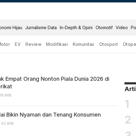
onomi Hijau
Jurnalisme Data
In-Depth & Opini
Otomotif
Video
Po
Motor
EV
Review
Modifikasi
Komunitas
Otosport
Otope
ak Empat Orang Nonton Piala Dunia 2026 di
rikat
Art
:18 WIB
1
ai Bikin Nyaman dan Tenang Konsumen
2
7:42 WIB
3