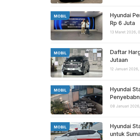
Hyundai Pe
MOBIL
Rp 6 Juta
13 Maret 2026, 
Daftar Har
MOBIL
Jutaan
12 Januari 2026
Hyundai Sta
MOBIL
Penyebabn
08 Januari 2026
Hyundai St
MOBIL
untuk Sum