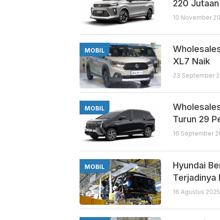
220 Jutaan
10 November 20
Wholesales
MOBIL
XL7 Naik
23 September 2
Wholesales
MOBIL
Turun 29 P
16 September 2
Hyundai Be
MOBIL
Terjadinya
16 Agustus 2025