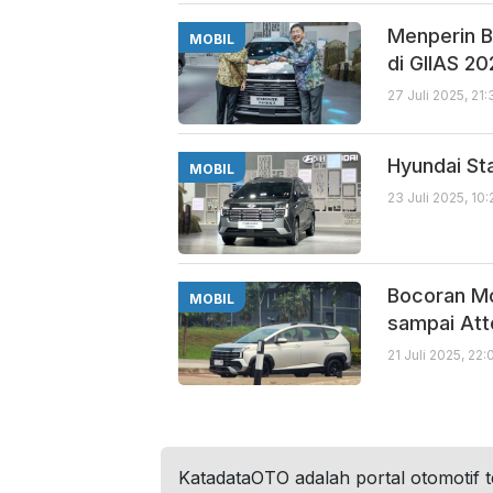
Menperin B
MOBIL
di GIIAS 2
27 Juli 2025, 21
Hyundai St
MOBIL
23 Juli 2025, 10
Bocoran Mo
MOBIL
sampai Att
21 Juli 2025, 22
KatadataOTO adalah portal otomotif 