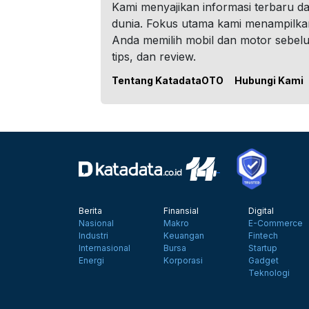
Kami menyajikan informasi terbaru dar
dunia. Fokus utama kami menampilka
Anda memilih mobil dan motor sebel
tips, dan review.
Tentang KatadataOTO
Hubungi Kami
Berita
Finansial
Digital
Nasional
Makro
E-Commerce
Industri
Keuangan
Fintech
Internasional
Bursa
Startup
Energi
Korporasi
Gadget
Teknologi