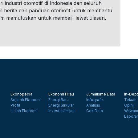
i industri otomotif di Indonesia dan seluruh
n berita dan panduan otomotif untuk membantu
um memutuskan untuk membeli, lewat ulasan,
Ekonopedia
Ekonomi Hijau
Jurnalisme Data
In-Dept
Sejarah Ekonomi
Energi Baru
Infografik
Telaah
Profil
Energi Sirkular
Analisis
Opini
Istilah Ekonomi
Investasi Hijau
Cek Data
Wawanc
Lapora