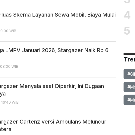
4
rluas Skema Layanan Sewa Mobil, Biaya Mulai
5
09:00 WIB
ga LMPV Januari 2026, Stargazer Naik Rp 6
Tre
, 08:00 WIB
#Gi
rgazer Menyala saat Diparkir, Ini Dugaan
#Mob
ya
#Ma
, 16:40 WIB
argazer Cartenz versi Ambulans Meluncur
atera