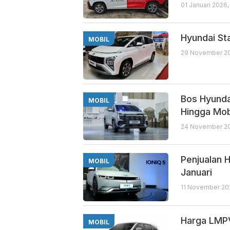
01 Januari 2026,
Hyundai St
MOBIL
29 November 20
Bos Hyunda
MOBIL
Hingga Mo
24 November 20
Penjualan 
MOBIL
Januari
11 November 202
Harga LMPV
MOBIL