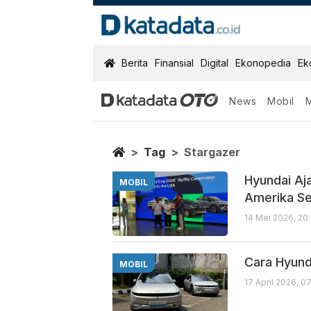
KatadataOTO
Berita
Finansial
Digital
Ekonopedia
Ek
News
Mobil
Stargazer
Berita Terbaru
Home
Tag
Stargazer
Hyundai Aj
MOBIL
Amerika Se
14 Mei 2026, 20
Cara Hyund
MOBIL
17 April 2026, 0