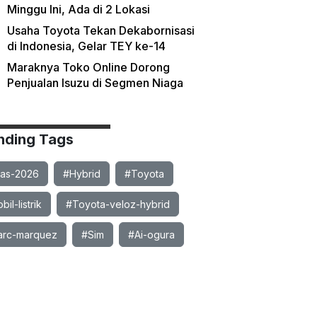
Minggu Ini, Ada di 2 Lokasi
Usaha Toyota Tekan Dekabornisasi
di Indonesia, Gelar TEY ke-14
Maraknya Toko Online Dorong
Penjualan Isuzu di Segmen Niaga
nding Tags
ias-2026
#Hybrid
#Toyota
il-listrik
#Toyota-veloz-hybrid
rc-marquez
#Sim
#Ai-ogura