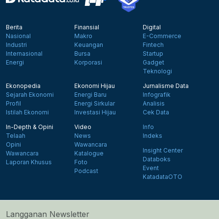
Berita
Finansial
Digital
Nasional
Makro
E-Commerce
Industri
Keuangan
Fintech
Internasional
Bursa
Startup
Energi
Korporasi
Gadget
Teknologi
Ekonopedia
Ekonomi Hijau
Jurnalisme Data
Sejarah Ekonomi
Energi Baru
Infografik
Profil
Energi Sirkular
Analisis
Istilah Ekonomi
Investasi Hijau
Cek Data
In-Depth & Opini
Video
Info
Telaah
News
Indeks
Opini
Wawancara
Insight Center
Wawancara
Katalogue
Databoks
Laporan Khusus
Foto
Event
Podcast
KatadataOTO
Langganan Newsletter