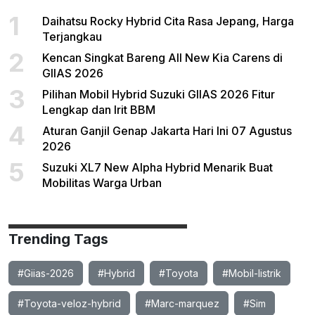
1
Daihatsu Rocky Hybrid Cita Rasa Jepang, Harga
Terjangkau
2
Kencan Singkat Bareng All New Kia Carens di
GIIAS 2026
3
Pilihan Mobil Hybrid Suzuki GIIAS 2026 Fitur
Lengkap dan Irit BBM
4
Aturan Ganjil Genap Jakarta Hari Ini 07 Agustus
2026
5
Suzuki XL7 New Alpha Hybrid Menarik Buat
Mobilitas Warga Urban
Trending Tags
#Giias-2026
#Hybrid
#Toyota
#Mobil-listrik
#Toyota-veloz-hybrid
#Marc-marquez
#Sim