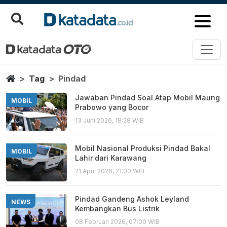
Pindad
Berita Terbaru
Home
Tag
Pindad
Jawaban Pindad Soal Atap Mobil Maung
MOBIL
Prabowo yang Bocor
13 Juni 2026, 18:28 WIB
Mobil Nasional Produksi Pindad Bakal
MOBIL
Lahir dari Karawang
21 April 2026, 21:00 WIB
Pindad Gandeng Ashok Leyland
NEWS
Kembangkan Bus Listrik
08 Februari 2026, 07:00 WIB