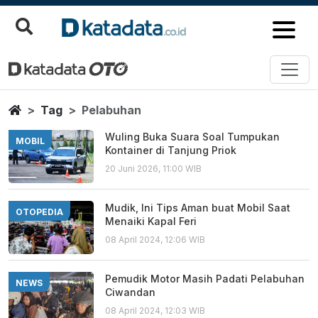
Pelabuhan
Berita Terbaru
Home
Tag
Pelabuhan
Wuling Buka Suara Soal Tumpukan
MOBIL
Kontainer di Tanjung Priok
20 Juni 2026, 11:00 WIB
Mudik, Ini Tips Aman buat Mobil Saat
OTOPEDIA
Menaiki Kapal Feri
08 April 2024, 12:06 WIB
Pemudik Motor Masih Padati Pelabuhan
NEWS
Ciwandan
08 April 2024, 12:03 WIB