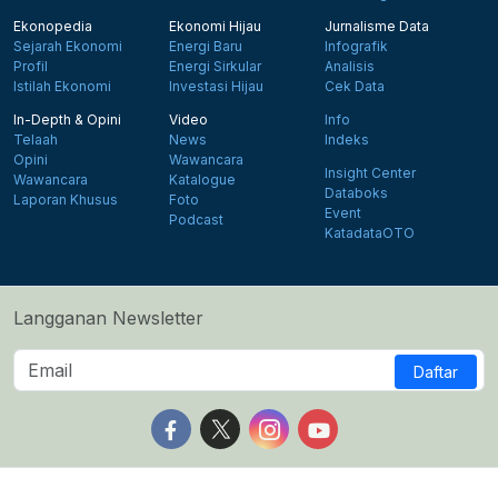
Ekonopedia
Ekonomi Hijau
Jurnalisme Data
Sejarah Ekonomi
Energi Baru
Infografik
Profil
Energi Sirkular
Analisis
Istilah Ekonomi
Investasi Hijau
Cek Data
In-Depth & Opini
Video
Info
Telaah
News
Indeks
Opini
Wawancara
Insight Center
Wawancara
Katalogue
Databoks
Laporan Khusus
Foto
Event
Podcast
KatadataOTO
Langganan Newsletter
Daftar
Follow us on Facebook
Follow us on X
Follow us on Instagram
Follow us on Yout