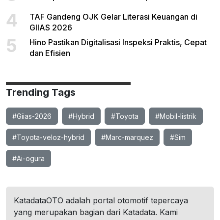
4
TAF Gandeng OJK Gelar Literasi Keuangan di
GIIAS 2026
5
Hino Pastikan Digitalisasi Inspeksi Praktis, Cepat
dan Efisien
Trending Tags
#Giias-2026
#Hybrid
#Toyota
#Mobil-listrik
#Toyota-veloz-hybrid
#Marc-marquez
#Sim
#Ai-ogura
KatadataOTO adalah portal otomotif tepercaya
yang merupakan bagian dari Katadata. Kami