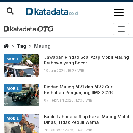
Maung
Berita Terbaru
Home
Tag
Maung
Jawaban Pindad Soal Atap Mobil Maung
MOBIL
Prabowo yang Bocor
13 Juni 2026, 18:28 WIB
Pindad Maung MV1 dan MV2 Curi
MOBIL
Perhatian Pengunjung IIMS 2026
07 Februari 2026, 12:00 WIB
Bahlil Lahadalia Siap Pakai Maung Mobil
MOBIL
Dinas, Tidak Peduli Warna
28 Oktober 2025, 13:00 WIB