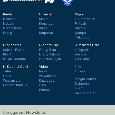
Berita
Finansial
Digital
Nasional
Makro
E-Commerce
Industri
Keuangan
Fintech
Internasional
Bursa
Startup
Energi
Korporasi
Gadget
Teknologi
Ekonopedia
Ekonomi Hijau
Jurnalisme Data
Sejarah Ekonomi
Energi Baru
Infografik
Profil
Energi Sirkular
Analisis
Istilah Ekonomi
Investasi Hijau
Cek Data
In-Depth & Opini
Video
Info
Telaah
News
Indeks
Opini
Wawancara
Insight Center
Wawancara
Katalogue
Databoks
Laporan Khusus
Foto
Event
Podcast
KatadataOTO
Langganan Newsletter