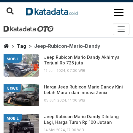
Jeep Rubicon Mario Dandy
Berita Terbaru
Home
Tag
Jeep-Rubicon-Mario-Dandy
Jeep Rubicon Mario Dandy Akhirnya
MOBIL
Terjual Rp 725 juta
12 Juni 2024, 07:00 WIB
Harga Jeep Rubicon Mario Dandy Kini
NEWS
Lebih Murah dari Innova Zenix
05 Juni 2024, 14:00 WIB
Jeep Rubicon Mario Dandy Dilelang
MOBIL
Lagi, Harga Turun Rp 100 Jutaan
14 Mei 2024, 17:00 WIB