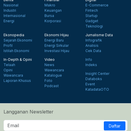
Nasional
Makro
E-Commerce
Industri
Keuangan
Fintech
Internasional
Bursa
Startup
Energi
Korporasi
Gadget
Teknologi
Ekonopedia
Ekonomi Hijau
Jurnalisme Data
Sejarah Ekonomi
Energi Baru
Infografik
Profil
Energi Sirkular
Analisis
Istilah Ekonomi
Investasi Hijau
Cek Data
In-Depth & Opini
Video
Info
Telaah
News
Indeks
Opini
Wawancara
Insight Center
Wawancara
Katalogue
Databoks
Laporan Khusus
Foto
Event
Podcast
KatadataOTO
Langganan Newsletter
Daftar