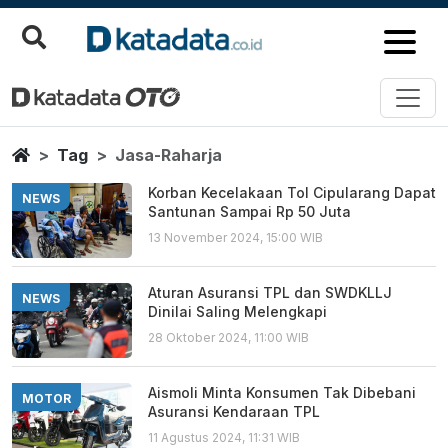
Jasa Raharja
Berita Terbaru
Home
Tag
Jasa-Raharja
Korban Kecelakaan Tol Cipularang Dapat
NEWS
Santunan Sampai Rp 50 Juta
13 November 2024, 15:00 WIB
Aturan Asuransi TPL dan SWDKLLJ
NEWS
Dinilai Saling Melengkapi
28 Oktober 2024, 11:00 WIB
Aismoli Minta Konsumen Tak Dibebani
MOTOR
Asuransi Kendaraan TPL
11 Agustus 2024, 11:31 WIB