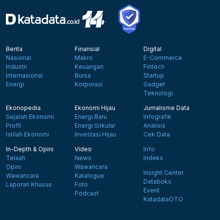
Berita
Finansial
Digital
Nasional
Makro
E-Commerce
Industri
Keuangan
Fintech
Internasional
Bursa
Startup
Energi
Korporasi
Gadget
Teknologi
Ekonopedia
Ekonomi Hijau
Jurnalisme Data
Sejarah Ekonomi
Energi Baru
Infografik
Profil
Energi Sirkular
Analisis
Istilah Ekonomi
Investasi Hijau
Cek Data
In-Depth & Opini
Video
Info
Telaah
News
Indeks
Opini
Wawancara
Insight Center
Wawancara
Katalogue
Databoks
Laporan Khusus
Foto
Event
Podcast
KatadataOTO