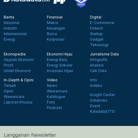
Berita
Finansial
Digital
Nasional
Makro
E-Commerce
Industri
Keuangan
Fintech
Internasional
Bursa
Startup
Energi
Korporasi
Gadget
Teknologi
Ekonopedia
Ekonomi Hijau
Jurnalisme Data
Sejarah Ekonomi
Energi Baru
Infografik
Profil
Energi Sirkular
Analisis
Istilah Ekonomi
Investasi Hijau
Cek Data
In-Depth & Opini
Video
Info
Telaah
News
Indeks
Opini
Wawancara
Insight Center
Wawancara
Katalogue
Databoks
Laporan Khusus
Foto
Event
Podcast
KatadataOTO
Langganan Newsletter