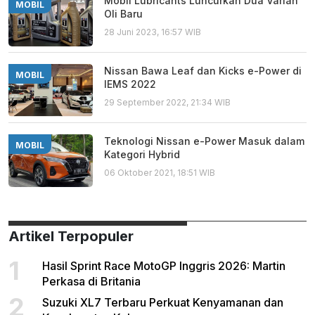
Mobil Lubricants Luncurkan Dua Varian
MOBIL
Oli Baru
28 Juni 2023, 16:57 WIB
Nissan Bawa Leaf dan Kicks e-Power di
MOBIL
IEMS 2022
29 September 2022, 21:34 WIB
Teknologi Nissan e-Power Masuk dalam
MOBIL
Kategori Hybrid
06 Oktober 2021, 18:51 WIB
Artikel Terpopuler
1
Hasil Sprint Race MotoGP Inggris 2026: Martin
Perkasa di Britania
2
Suzuki XL7 Terbaru Perkuat Kenyamanan dan