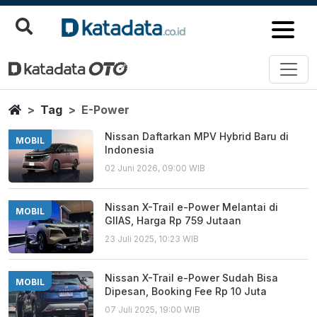
E Power
Berita Terbaru
Home
Tag
E-Power
Nissan Daftarkan MPV Hybrid Baru di
MOBIL
Indonesia
02 Juni 2026, 09:00 WIB
Nissan X-Trail e-Power Melantai di
MOBIL
GIIAS, Harga Rp 759 Jutaan
23 Juli 2025, 10:23 WIB
Nissan X-Trail e-Power Sudah Bisa
MOBIL
Dipesan, Booking Fee Rp 10 Juta
07 Juli 2025, 19:00 WIB