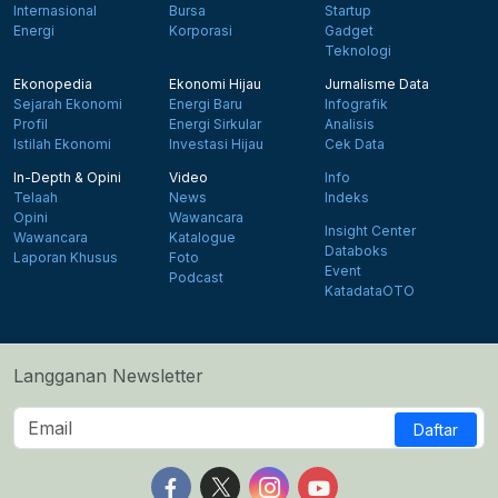
Internasional
Bursa
Startup
Energi
Korporasi
Gadget
Teknologi
Ekonopedia
Ekonomi Hijau
Jurnalisme Data
Sejarah Ekonomi
Energi Baru
Infografik
Profil
Energi Sirkular
Analisis
Istilah Ekonomi
Investasi Hijau
Cek Data
In-Depth & Opini
Video
Info
Telaah
News
Indeks
Opini
Wawancara
Insight Center
Wawancara
Katalogue
Databoks
Laporan Khusus
Foto
Event
Podcast
KatadataOTO
Langganan Newsletter
Daftar
Follow us on Facebook
Follow us on X
Follow us on Instagram
Follow us on Yout