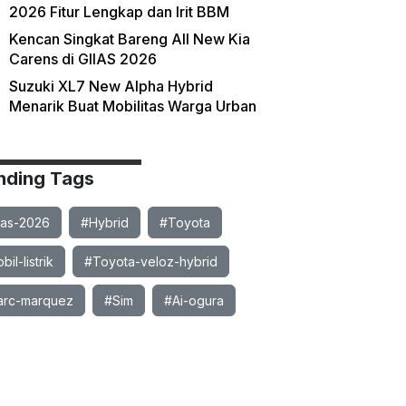
2026 Fitur Lengkap dan Irit BBM
Kencan Singkat Bareng All New Kia
Carens di GIIAS 2026
Suzuki XL7 New Alpha Hybrid
Menarik Buat Mobilitas Warga Urban
nding Tags
ias-2026
#Hybrid
#Toyota
il-listrik
#Toyota-veloz-hybrid
rc-marquez
#Sim
#Ai-ogura