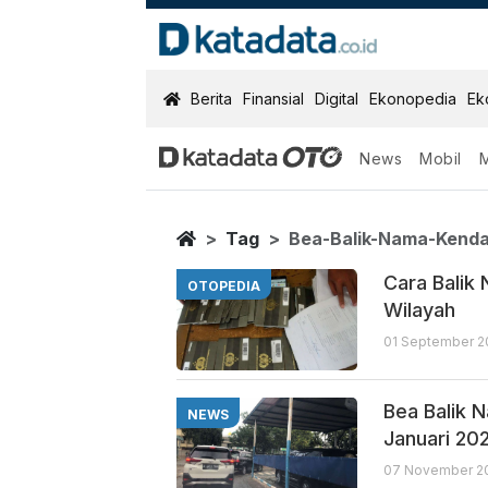
KatadataOTO
Berita
Finansial
Digital
Ekonopedia
Ek
News
Mobil
Bea Balik Nam
Berita Terbaru
Home
Tag
Bea-Balik-Nama-Kend
Cara Balik
OTOPEDIA
Wilayah
01 September 20
Bea Balik 
NEWS
Januari 20
07 November 20