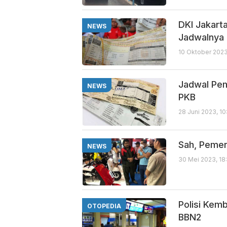
DKI Jakarta
NEWS
Jadwalnya
10 Oktober 2023
Jadwal Pem
NEWS
PKB
28 Juni 2023, 1
Sah, Pemer
NEWS
30 Mei 2023, 18
Polisi Kem
OTOPEDIA
BBN2