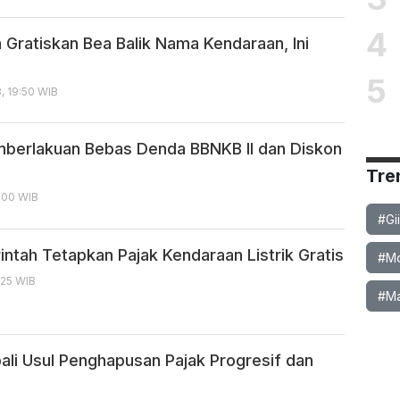
4
 Gratiskan Bea Balik Nama Kendaraan, Ini
5
, 19:50 WIB
berlakuan Bebas Denda BBNKB II dan Diskon
Tre
0:00 WIB
#Gi
intah Tetapkan Pajak Kendaraan Listrik Gratis
#Mob
:25 WIB
#Ma
bali Usul Penghapusan Pajak Progresif dan