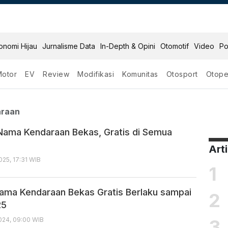
onomi Hijau
Jurnalisme Data
In-Depth & Opini
Otomotif
Video
Po
Motor
EV
Review
Modifikasi
Komunitas
Otosport
Otope
a Kendaraan
araan
 Nama Kendaraan Bekas, Gratis di Semua
Art
25, 17:31 WIB
1
Nama Kendaraan Bekas Gratis Berlaku sampai
2
25
3
24, 09:00 WIB