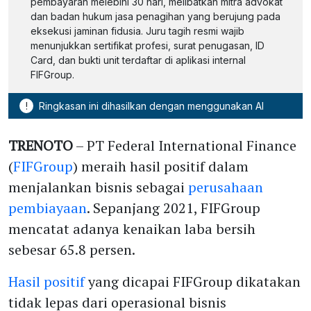
pembayaran melebihi 30 hari, melibatkan mitra advokat
dan badan hukum jasa penagihan yang berujung pada
eksekusi jaminan fidusia. Juru tagih resmi wajib
menunjukkan sertifikat profesi, surat penugasan, ID
Card, dan bukti unit terdaftar di aplikasi internal
FIFGroup.
!
Ringkasan ini dihasilkan dengan menggunakan AI
TRENOTO
– PT Federal International Finance
(
FIFGroup
) meraih hasil positif dalam
menjalankan bisnis sebagai
perusahaan
pembiayaan
. Sepanjang 2021, FIFGroup
mencatat adanya kenaikan laba bersih
sebesar 65.8 persen.
Hasil positif
yang dicapai FIFGroup dikatakan
tidak lepas dari operasional bisnis