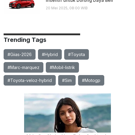
Insentif untuk Dorong Daya Beli
20 Mei 2025, 08:00 WIB
Trending Tags
#Giias-2026
#Hybrid
#Toyota
#Marc-marquez
#Mobil-listrik
#Toyota-veloz-hybrid
#Sim
#Motogp