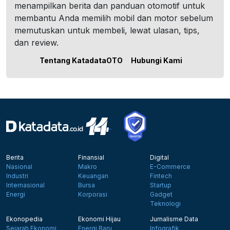
menampilkan berita dan panduan otomotif untuk
membantu Anda memilih mobil dan motor sebelum
memutuskan untuk membeli, lewat ulasan, tips,
dan review.
Tentang KatadataOTO
Hubungi Kami
Berita
Finansial
Digital
Nasional
Makro
E-Commerce
Industri
Keuangan
Fintech
Internasional
Bursa
Startup
Energi
Korporasi
Gadget
Teknologi
Ekonopedia
Ekonomi Hijau
Jurnalisme Data
Sejarah Ekonomi
Energi Baru
Infografik