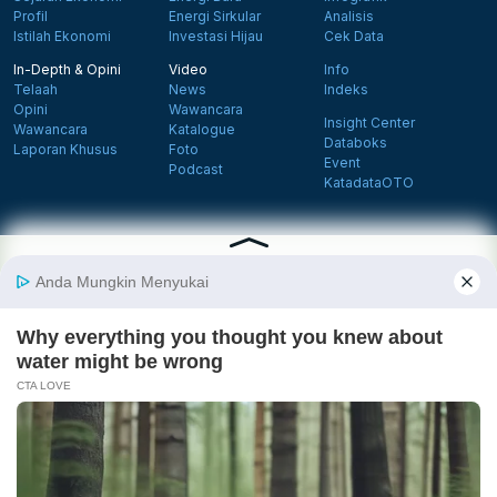
Profil
Energi Sirkular
Analisis
Istilah Ekonomi
Investasi Hijau
Cek Data
In-Depth & Opini
Video
Info
Telaah
News
Indeks
Opini
Wawancara
Insight Center
Wawancara
Katalogue
Databoks
Laporan Khusus
Foto
Event
Podcast
KatadataOTO
Langganan Newsletter
Daftar
Follow us on Facebook
Follow us on X
Follow us on Instagram
Follow us on Yout
Tentang Katadata
Advertising
Karier
Pedoman Media Siber
Kebijakan Privasi
Disclaimer
Hubungi Kami