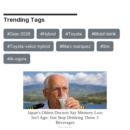
Trending Tags
#Giias-2026
#Hybrid
#Toyota
#Mobil-listrik
#Toyota-veloz-hybrid
#Marc-marquez
#Sim
#Ai-ogura