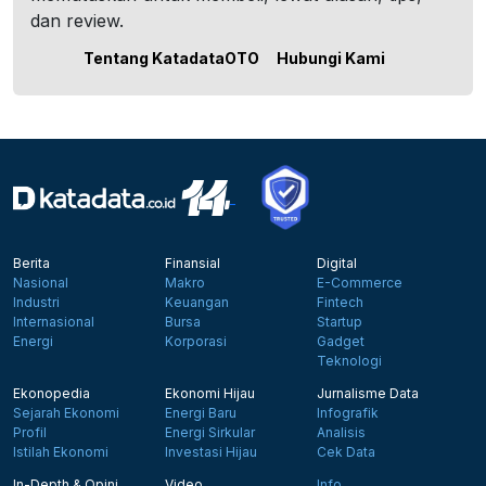
dan review.
Tentang KatadataOTO
Hubungi Kami
Berita
Finansial
Digital
Nasional
Makro
E-Commerce
Industri
Keuangan
Fintech
Internasional
Bursa
Startup
Energi
Korporasi
Gadget
Teknologi
Ekonopedia
Ekonomi Hijau
Jurnalisme Data
Sejarah Ekonomi
Energi Baru
Infografik
Profil
Energi Sirkular
Analisis
Istilah Ekonomi
Investasi Hijau
Cek Data
In-Depth & Opini
Video
Info