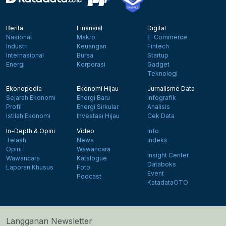
Berita
Finansial
Digital
Nasional
Makro
E-Commerce
Industri
Keuangan
Fintech
Internasional
Bursa
Startup
Energi
Korporasi
Gadget
Teknologi
Ekonopedia
Ekonomi Hijau
Jurnalisme Data
Sejarah Ekonomi
Energi Baru
Infografik
Profil
Energi Sirkular
Analisis
Istilah Ekonomi
Investasi Hijau
Cek Data
In-Depth & Opini
Video
Info
Telaah
News
Indeks
Opini
Wawancara
Insight Center
Wawancara
Katalogue
Databoks
Laporan Khusus
Foto
Event
Podcast
KatadataOTO
Langganan Newsletter