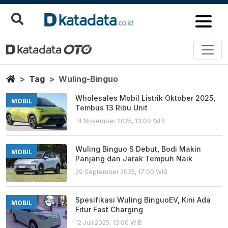
Wuling Binguo
Berita Terbaru
Home
Tag
Wuling-Binguo
Wholesales Mobil Listrik Oktober 2025,
MOBIL
Tembus 13 Ribu Unit
14 November 2025, 13:00 WIB
Wuling Binguo S Debut, Bodi Makin
MOBIL
Panjang dan Jarak Tempuh Naik
29 September 2025, 17:00 WIB
Spesifikasi Wuling BinguoEV, Kini Ada
MOBIL
Fitur Fast Charging
12 Juli 2025, 13:00 WIB