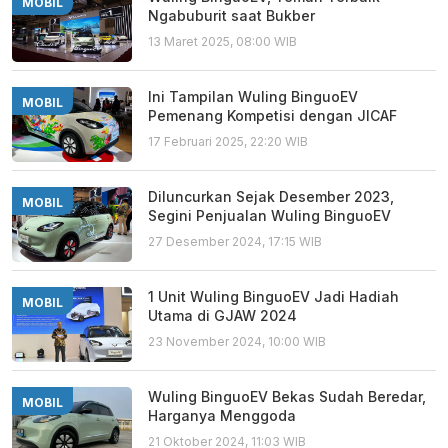
MOBIL
Ngabuburit saat Bukber
13 Maret 2025, 08:00 WIB
Ini Tampilan Wuling BinguoEV
MOBIL
Pemenang Kompetisi dengan JICAF
17 Februari 2025, 22:20 WIB
Diluncurkan Sejak Desember 2023,
MOBIL
Segini Penjualan Wuling BinguoEV
27 Desember 2024, 17:15 WIB
1 Unit Wuling BinguoEV Jadi Hadiah
MOBIL
Utama di GJAW 2024
23 November 2024, 10:00 WIB
Wuling BinguoEV Bekas Sudah Beredar,
MOBIL
Harganya Menggoda
21 Oktober 2024, 11:03 WIB