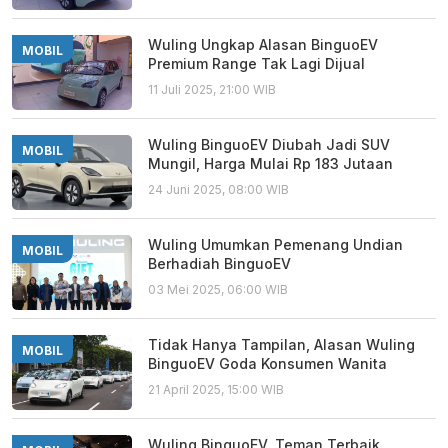
Wuling Ungkap Alasan BinguoEV
MOBIL
Premium Range Tak Lagi Dijual
11 Juli 2025, 21:00 WIB
Wuling BinguoEV Diubah Jadi SUV
MOBIL
Mungil, Harga Mulai Rp 183 Jutaan
24 Juni 2025, 08:00 WIB
Wuling Umumkan Pemenang Undian
MOBIL
Berhadiah BinguoEV
03 Mei 2025, 06:00 WIB
Tidak Hanya Tampilan, Alasan Wuling
MOBIL
BinguoEV Goda Konsumen Wanita
21 April 2025, 15:00 WIB
Wuling BinguoEV, Teman Terbaik