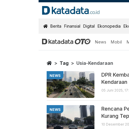
KatadataOTO
Berita
Finansial
Digital
Ekonopedia
Ek
News
Mobil
Usia Kendaraa
Berita Terbaru
Home
Tag
Usia-Kendaraan
DPR Kembal
NEWS
Kendaraan d
05 Juni 2025, 1
Rencana Pe
NEWS
Kurang Tep
10 Desember 20