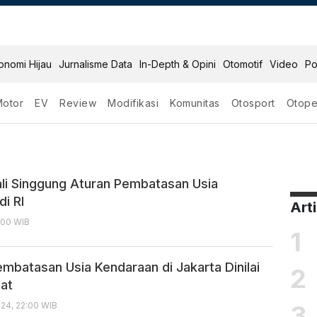
onomi Hijau
Jurnalisme Data
In-Depth & Opini
Otomotif
Video
Po
Motor
EV
Review
Modifikasi
Komunitas
Otosport
Otope
n
i Singgung Aturan Pembatasan Usia
i RI
Art
7:00 WIB
1
mbatasan Usia Kendaraan di Jakarta Dinilai
2
at
3
24, 22:00 WIB