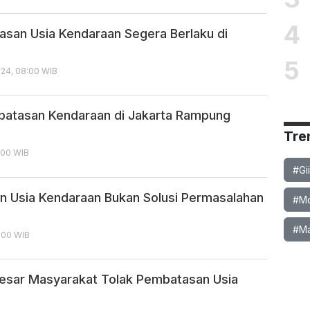
4
san Usia Kendaraan Segera Berlaku di
5
24, 08:00 WIB
atasan Kendaraan di Jakarta Rampung
Tre
7:00 WIB
#Gi
 Usia Kendaraan Bukan Solusi Permasalahan
#Mob
#Ma
3:00 WIB
esar Masyarakat Tolak Pembatasan Usia