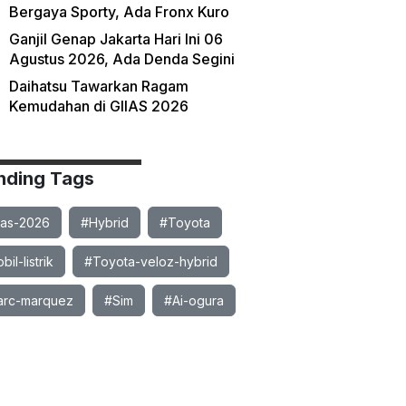
Bergaya Sporty, Ada Fronx Kuro
Ganjil Genap Jakarta Hari Ini 06
Agustus 2026, Ada Denda Segini
Daihatsu Tawarkan Ragam
Kemudahan di GIIAS 2026
nding Tags
ias-2026
#Hybrid
#Toyota
il-listrik
#Toyota-veloz-hybrid
rc-marquez
#Sim
#Ai-ogura