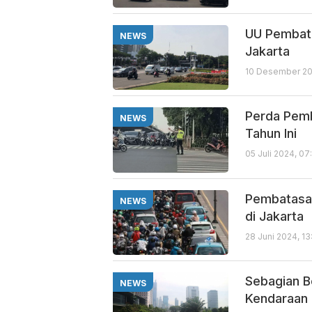
UU Pembata
NEWS
Jakarta
10 Desember 20
Perda Pemb
NEWS
Tahun Ini
05 Juli 2024, 0
Pembatasan
NEWS
di Jakarta
28 Juni 2024, 1
Sebagian B
NEWS
Kendaraan