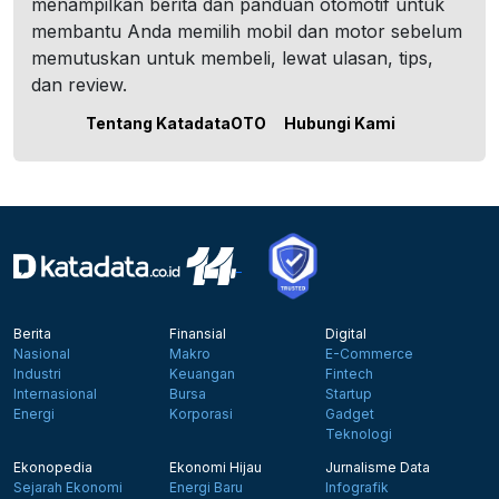
menampilkan berita dan panduan otomotif untuk
membantu Anda memilih mobil dan motor sebelum
memutuskan untuk membeli, lewat ulasan, tips,
dan review.
Tentang KatadataOTO
Hubungi Kami
Berita
Finansial
Digital
Nasional
Makro
E-Commerce
Industri
Keuangan
Fintech
Internasional
Bursa
Startup
Energi
Korporasi
Gadget
Teknologi
Ekonopedia
Ekonomi Hijau
Jurnalisme Data
Sejarah Ekonomi
Energi Baru
Infografik