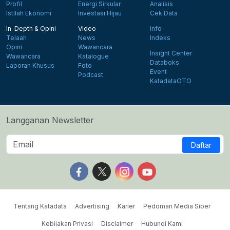
Profil
Energi Sirkular
Analisis
Istilah Ekonomi
Investasi Hijau
Cek Data
In-Depth & Opini
Video
Info
Telaah
News
Indeks
Opini
Wawancara
Insight Center
Wawancara
Katalogue
Databoks
Laporan Khusus
Foto
Event
Podcast
KatadataOTO
Langganan Newsletter
Daftar
Follow us on Facebook
Follow us on X
Follow us on Instagram
Follow us on Yout
Tentang Katadata
Advertising
Karier
Pedoman Media Siber
Kebijakan Privasi
Disclaimer
Hubungi Kami