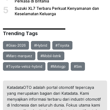
Perkasa di Britania
5
Suzuki XL7 Terbaru Perkuat Kenyamanan dan
Keselamatan Keluarga
Trending Tags
#Giias-2026
#Hybrid
#Toyota
#Marc-marquez
#Mobil-listrik
#Toyota-veloz-hybrid
#Motogp
#Sim
KatadataOTO adalah portal otomotif tepercaya
yang merupakan bagian dari Katadata. Kami
menyajikan informasi terbaru dari industri otomotif
di Indonesia dan seluruh dunia. Fokus utama kami