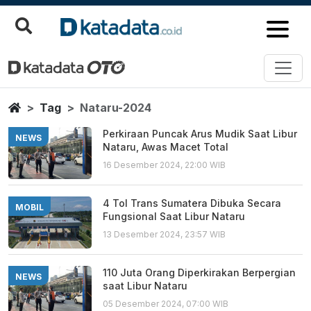
Nataru 2024
Berita Terbaru
Home
Tag
Nataru-2024
Perkiraan Puncak Arus Mudik Saat Libur
NEWS
Nataru, Awas Macet Total
16 Desember 2024, 22:00 WIB
4 Tol Trans Sumatera Dibuka Secara
MOBIL
Fungsional Saat Libur Nataru
13 Desember 2024, 23:57 WIB
110 Juta Orang Diperkirakan Berpergian
NEWS
saat Libur Nataru
05 Desember 2024, 07:00 WIB