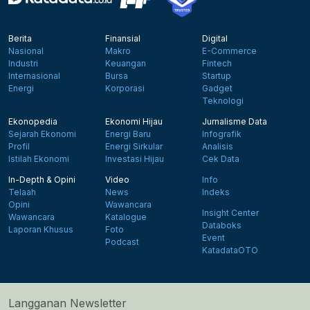
Berita
Finansial
Digital
Nasional
Makro
E-Commerce
Industri
Keuangan
Fintech
Internasional
Bursa
Startup
Energi
Korporasi
Gadget
Teknologi
Ekonopedia
Ekonomi Hijau
Jurnalisme Data
Sejarah Ekonomi
Energi Baru
Infografik
Profil
Energi Sirkular
Analisis
Istilah Ekonomi
Investasi Hijau
Cek Data
In-Depth & Opini
Video
Info
Telaah
News
Indeks
Opini
Wawancara
Insight Center
Wawancara
Katalogue
Databoks
Laporan Khusus
Foto
Event
Podcast
KatadataOTO
Langganan Newsletter