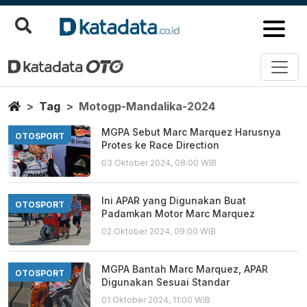
Motogp Mandalika 2024
Berita Terbaru
Home
Tag
Motogp-Mandalika-2024
MGPA Sebut Marc Marquez Harusnya
OTOSPORT
Protes ke Race Direction
03 Oktober 2024, 08:00 WIB
Ini APAR yang Digunakan Buat
OTOSPORT
Padamkan Motor Marc Marquez
02 Oktober 2024, 09:00 WIB
MGPA Bantah Marc Marquez, APAR
OTOSPORT
Digunakan Sesuai Standar
01 Oktober 2024, 11:00 WIB