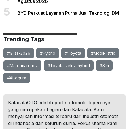
Agustus 2026
5
BYD Perkuat Layanan Purna Jual Teknologi DM
Trending Tags
#Giias-2026
#Hybrid
#Toyota
#Mobil-listrik
#Marc-marquez
#Toyota-veloz-hybrid
#Sim
#Ai-ogura
KatadataOTO adalah portal otomotif tepercaya
yang merupakan bagian dari Katadata. Kami
menyajikan informasi terbaru dari industri otomotif
di Indonesia dan seluruh dunia. Fokus utama kami