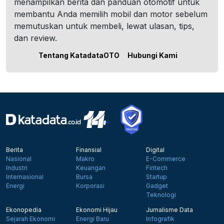
menampilkan berita dan panduan otomotif untuk
membantu Anda memilih mobil dan motor sebelum
memutuskan untuk membeli, lewat ulasan, tips,
dan review.
Tentang KatadataOTO
Hubungi Kami
Berita
Finansial
Digital
Nasional
Makro
E-Commerce
Industri
Keuangan
Fintech
Internasional
Bursa
Startup
Energi
Korporasi
Gadget
Teknologi
Ekonopedia
Ekonomi Hijau
Jurnalisme Data
Sejarah Ekonomi
Energi Baru
Infografik