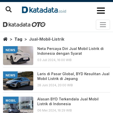
Jual Mobil Listrik
Berita Terbaru
Home
Tag
Jual-Mobil-Listrik
Neta Percaya Diri Jual Mobil Listrik di
NEWS
Indonesia dengan Syarat
03 Juli 2024, 16:00 WIB
Laris di Pasar Global, BYD Kesulitan Jual
NEWS
Mobil Listrik di Jepang
28 Juni 2024, 20:00 WIB
Alasan BYD Terkendala Jual Mobil
MOBIL
Listrik di Indonesia
06 Mei 2024, 16:29 WIB