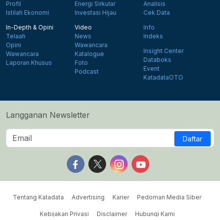
Profil
Energi Sirkular
Analisis
Istilah Ekonomi
Investasi Hijau
Cek Data
In-Depth & Opini
Video
Info
Telaah
News
Indeks
Opini
Wawancara
Insight Center
Wawancara
Katalogue
Databoks
Laporan Khusus
Foto
Event
Podcast
KatadataOTO
Langganan Newsletter
Daftar
Follow us on Facebook
Follow us on X
Follow us on Instagram
Follow us on Yout
Tentang Katadata
Advertising
Karier
Pedoman Media Siber
Kebijakan Privasi
Disclaimer
Hubungi Kami