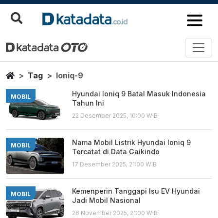
Ioniq 9
Berita Terbaru
Home
Tag
Ioniq-9
Hyundai Ioniq 9 Batal Masuk Indonesia
MOBIL
Tahun Ini
22 Desember 2025, 10:00 WIB
Nama Mobil Listrik Hyundai Ioniq 9
MOBIL
Tercatat di Data Gaikindo
17 Desember 2025, 21:00 WIB
Kemenperin Tanggapi Isu EV Hyundai
MOBIL
Jadi Mobil Nasional
26 November 2025, 21:00 WIB