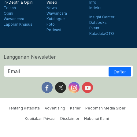
In-Depth & Opini
Video
Info
Telaah
News
Indeks
Opini
Wawancara
Insight Center
Wawancara
Katalogue
Databoks
Laporan Khusus
Foto
Event
Podcast
KatadataOTO
Langganan Newsletter
Daftar
Follow us on Facebook
Follow us on X
Follow us on Instagram
Follow us on Yout
Tentang Katadata
Advertising
Karier
Pedoman Media Siber
Kebijakan Privasi
Disclaimer
Hubungi Kami
©2026 Katadata. Hak cipta dilindungi Undang-undang.