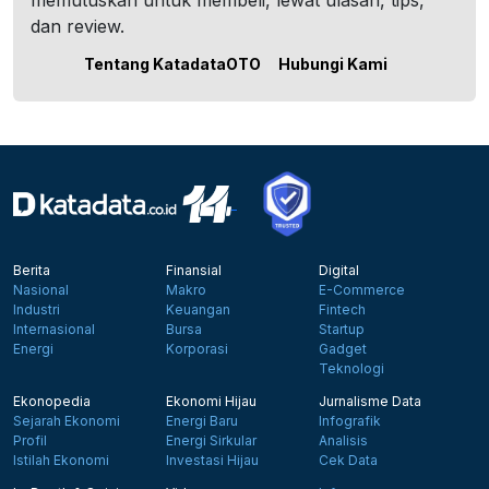
memutuskan untuk membeli, lewat ulasan, tips,
dan review.
Tentang KatadataOTO
Hubungi Kami
Berita
Finansial
Digital
Nasional
Makro
E-Commerce
Industri
Keuangan
Fintech
Internasional
Bursa
Startup
Energi
Korporasi
Gadget
Teknologi
Ekonopedia
Ekonomi Hijau
Jurnalisme Data
Sejarah Ekonomi
Energi Baru
Infografik
Profil
Energi Sirkular
Analisis
Istilah Ekonomi
Investasi Hijau
Cek Data