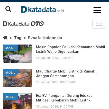
Evsafe Indonesia
Berita Terbaru
Home
Tag
Evsafe-Indonesia
Makin Populer, Edukasi Keamanan Mobil
MOBIL
Listrik Wajib Digencarkan
21 Januari 2026, 19:30 WIB
Mau Charge Mobil Listrik di Rumah,
MOBIL
Jangan Sembarangan
20 Januari 2026, 09:00 WIB
Era EV, Pengamat Dorong Edukasi
MOBIL
Mitigasi Kebakaran Mobil Listrik
19 Januari 2026, 14:00 WIB