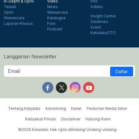
In-Depth & Opini
Video
Info
Telaah
News
Indeks
Opini
Wawancara
Insight Center
Wawancara
Katalogue
Databoks
Laporan Khusus
Foto
Event
Podcast
KatadataOTO
Langganan Newsletter
Daftar
Follow us on Facebook
Follow us on X
Follow us on Instagram
Follow us on Yout
Tentang Katadata
Advertising
Karier
Pedoman Media Siber
Kebijakan Privasi
Disclaimer
Hubungi Kami
©2026 Katadata. Hak cipta dilindungi Undang-undang.