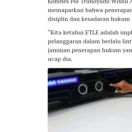
Kombes Pol Trunoyudo Wisnu A
memaparkan bahwa penerapan 
disiplin dan kesadaran hukum b
“Kita ketahui ETLE adalah imp
pelanggaran dalam berlalu lin
jaminan penerapan hukum yang
ucap dia.