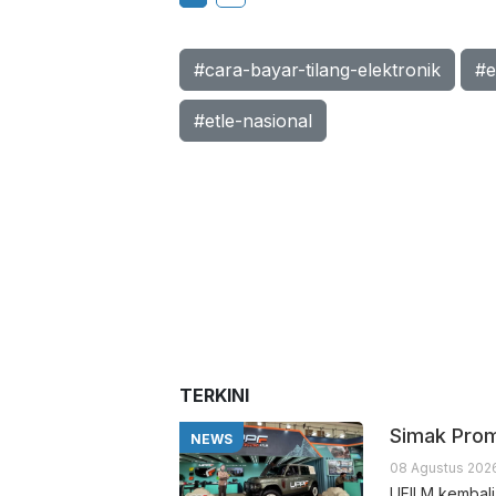
#cara-bayar-tilang-elektronik
#e
#etle-nasional
TERKINI
Simak Prom
NEWS
08 Agustus 2026
UFILM kembali