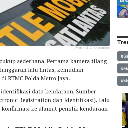
NE
Tre
Photo :
ETLE, Antaranews
#Gi
 cukup sederhana. Pertama kamera tilang
anggaran lalu lintas, kemudian
#Mob
 di RTMC Polda Metro Jaya.
#Ma
 identifikasi data kendaraan. Sumber
ctronic Registration dan Identifikasi). Lalu
t konfirmasi ke alamat pemilik kendaraan