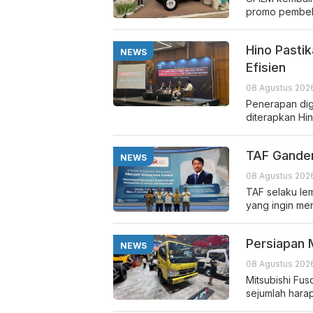
promo pembel
Hino Pastik
NEWS
Efisien
08 Agustus 2026
Penerapan digi
diterapkan Hin
TAF Ganden
NEWS
08 Agustus 2026
TAF selaku l
yang ingin me
Persiapan 
NEWS
08 Agustus 2026
Mitsubishi Fu
sejumlah hara