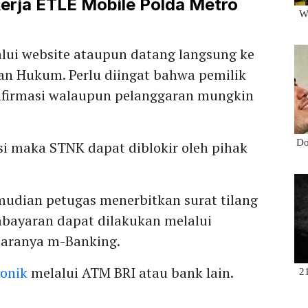
Kerja ETLE Mobile Polda Metro
alui website ataupun datang langsung ke
an Hukum. Perlu diingat bahwa pemilik
nfirmasi walaupun pelanggaran mungkin
si maka STNK dapat diblokir oleh pihak
mudian petugas menerbitkan surat tilang
mbayaran dapat dilakukan melalui
ntaranya m-Banking.
ronik
melalui ATM BRI atau bank lain.