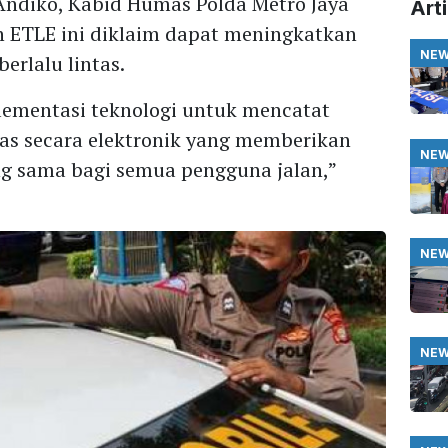
ndiko, Kabid Humas Polda Metro Jaya
Arti
ETLE ini diklaim dapat meningkatkan
NE
erlalu lintas.
lementasi teknologi untuk mencatat
tas secara elektronik yang memberikan
NE
 sama bagi semua pengguna jalan,”
NE
NE