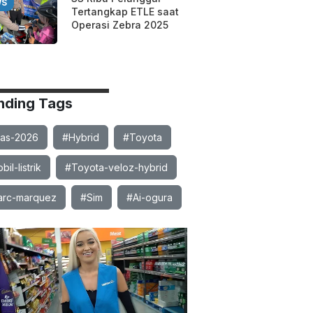
WS
Tertangkap ETLE saat
Operasi Zebra 2025
nding Tags
ias-2026
#Hybrid
#Toyota
il-listrik
#Toyota-veloz-hybrid
rc-marquez
#Sim
#Ai-ogura