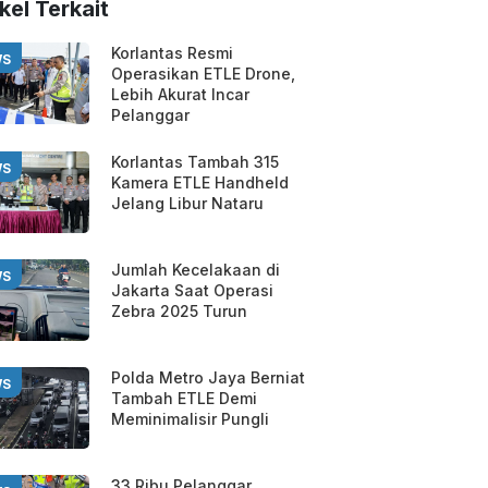
kel Terkait
Korlantas Resmi
WS
Operasikan ETLE Drone,
Lebih Akurat Incar
Pelanggar
Korlantas Tambah 315
WS
Kamera ETLE Handheld
Jelang Libur Nataru
Jumlah Kecelakaan di
WS
Jakarta Saat Operasi
Zebra 2025 Turun
Polda Metro Jaya Berniat
WS
Tambah ETLE Demi
Meminimalisir Pungli
33 Ribu Pelanggar