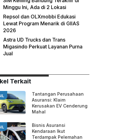
SIM Keliling Bandung Terakhir di
Minggu Ini, Ada di 2 Lokasi
Repsol dan OLXmobbi Edukasi
Lewat Program Menarik di GIIAS
2026
Astra UD Trucks dan Trans
Migasindo Perkuat Layanan Purna
Jual
kel Terkait
Tantangan Perusahaan
IL
Asuransi: Klaim
Kerusakan EV Cenderung
Mahal
Bisnis Asuransi
IL
Kendaraan Ikut
Terdampak Pelemahan