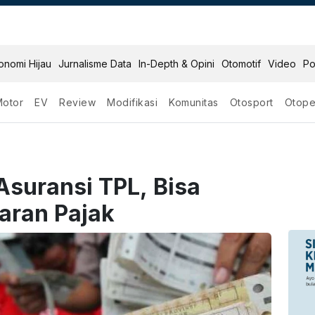
onomi Hijau
Jurnalisme Data
In-Depth & Opini
Otomotif
Video
Po
Motor
EV
Review
Modifikasi
Komunitas
Otosport
Otope
suransi TPL, Bisa
aran Pajak