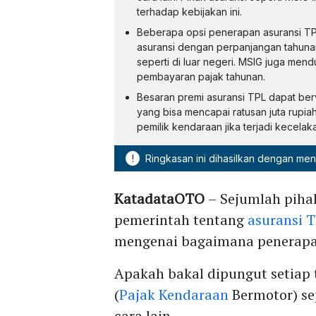
terhadap kebijakan ini.
Beberapa opsi penerapan asuransi TP
asuransi dengan perpanjangan tahuna
seperti di luar negeri. MSIG juga mendukung jika pemungutan dilakukan bersamaan dengan
pembayaran pajak tahunan.
Besaran premi asuransi TPL dapat berv
yang bisa mencapai ratusan juta rupiah. Asuransi ini bermanfaat untuk melindungi finan
pemilik kendaraan jika terjadi kecelak
!
Ringkasan ini dihasilkan dengan me
KatadataOTO
– Sejumlah piha
pemerintah tentang
asuransi 
mengenai bagaimana penerapa
Apakah bakal dipungut setiap
(
Pajak Kendaraan
Bermotor) se
cara lain.