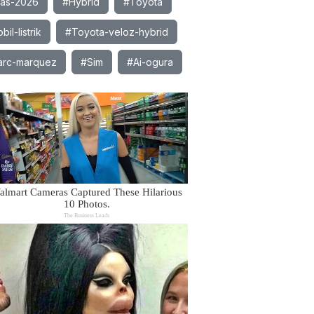
ias-2026
#Hybrid
#Toyota
il-listrik
#Toyota-veloz-hybrid
rc-marquez
#Sim
#Ai-ogura