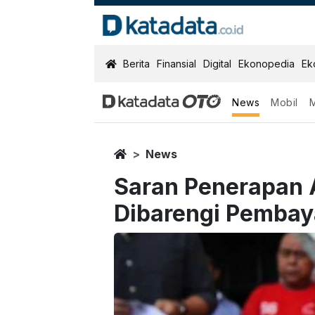
KatadataOTO
Berita
Finansial
Digital
Ekonopedia
Ek
News
Mobil
Home
News
Saran Penerapan A
Dibarengi Pembay