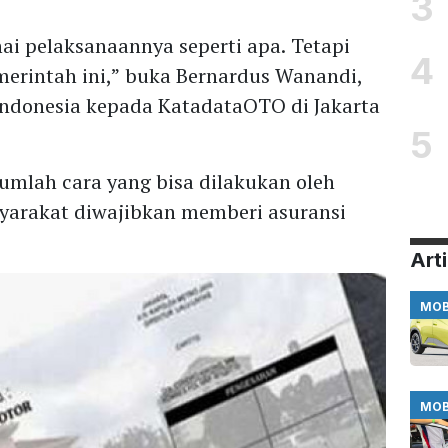
3
i pelaksanaannya seperti apa. Tetapi
4
erintah ini,” buka Bernardus Wanandi,
Indonesia kepada KatadataOTO di Jakarta
5
umlah cara yang bisa dilakukan oleh
yarakat diwajibkan memberi asuransi
Arti
MOB
MOB