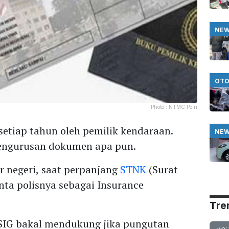
NE
OTO
Photo :
NTMC Polri
etiap tahun oleh pemilik kendaraan.
NE
pengurusan dokumen apa pun.
ar negeri, saat perpanjang
STNK
(Surat
ta polisnya sebagai Insurance
Tre
IG bakal mendukung jika pungutan