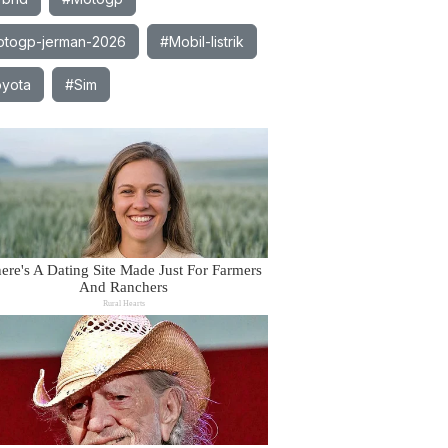
togp-jerman-2026
#Mobil-listrik
yota
#Sim