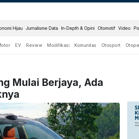
onomi Hijau
Jurnalisme Data
In-Depth & Opini
Otomotif
Video
Po
Motor
EV
Review
Modifikasi
Komunitas
Otosport
Otope
ang Mulai Berjaya, Ada
knya