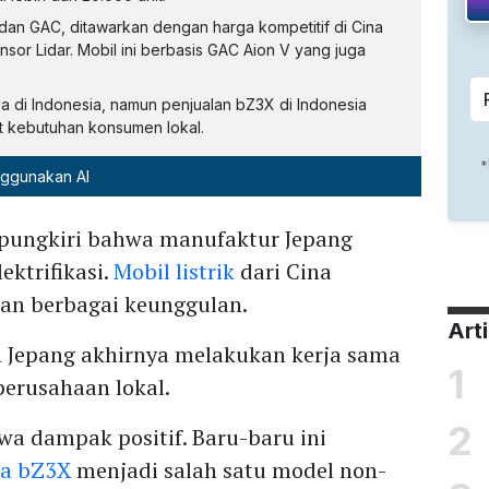
 dan GAC, ditawarkan dengan harga kompetitif di Cina
ensor Lidar. Mobil ini berbasis GAC Aion V yang juga
a di Indonesia, namun penjualan bZ3X di Indonesia
t kebutuhan konsumen lokal.
nggunakan AI
ipungkiri bahwa manufaktur Jepang
ektrifikasi.
Mobil listrik
dari Cina
an berbagai keunggulan.
Art
n Jepang akhirnya melakukan kerja sama
1
perusahaan lokal.
2
a dampak positif. Baru-baru ini
ta
bZ3X
menjadi salah satu model non-