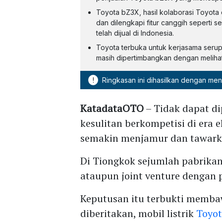
Toyota bZ3X, hasil kolaborasi Toyota
dan dilengkapi fitur canggih seperti s
telah dijual di Indonesia.
Toyota terbuka untuk kerjasama serup
masih dipertimbangkan dengan meliha
!
Ringkasan ini dihasilkan dengan me
KatadataOTO
– Tidak dapat d
kesulitan berkompetisi di era el
semakin menjamur dan tawark
Di Tiongkok sejumlah pabrika
ataupun joint venture dengan 
Keputusan itu terbukti membaw
diberitakan, mobil listrik
Toyo