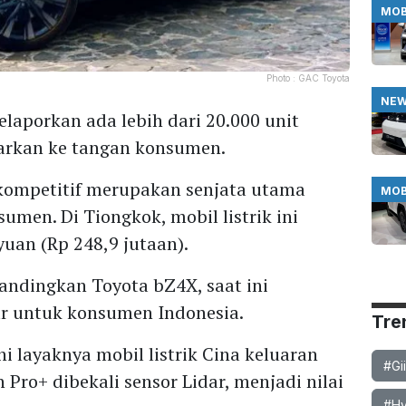
MOB
Photo :
GAC Toyota
NE
laporkan ada lebih dari 20.000 unit
arkan ke tangan konsumen.
kompetitif merupakan senjata utama
MOB
umen. Di Tiongkok, mobil listrik ini
yuan (Rp 248,9 jutaan).
bandingkan Toyota bZ4X, saat ini
iar untuk konsumen Indonesia.
Tre
 layaknya mobil listrik Cina keluaran
#Gi
n Pro+ dibekali sensor Lidar, menjadi nilai
#Hy