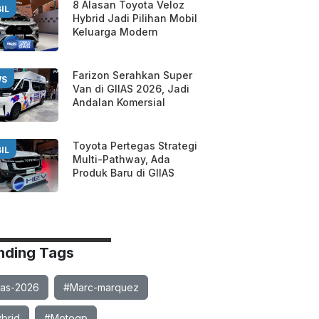
8 Alasan Toyota Veloz
IL
Hybrid Jadi Pilihan Mobil
Keluarga Modern
Farizon Serahkan Super
WS
Van di GIIAS 2026, Jadi
Andalan Komersial
Toyota Pertegas Strategi
IL
Multi-Pathway, Ada
Produk Baru di GIIAS
nding Tags
ias-2026
#Marc-marquez
brid
#Motogp