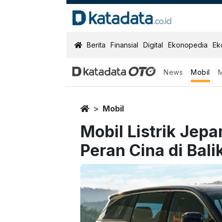
KatadataOTO
Berita
Finansial
Digital
Ekonopedia
Ek
News
Mobil
Home
Mobil
Mobil Listrik Jep
Peran Cina di Bali