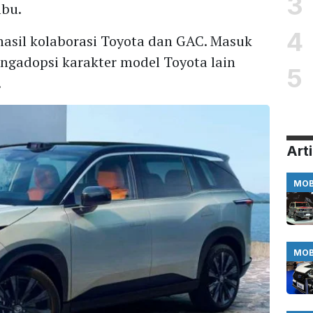
3
mbu.
4
hasil kolaborasi Toyota dan GAC. Masuk
engadopsi karakter model Toyota lain
5
.
Arti
MOB
MOB