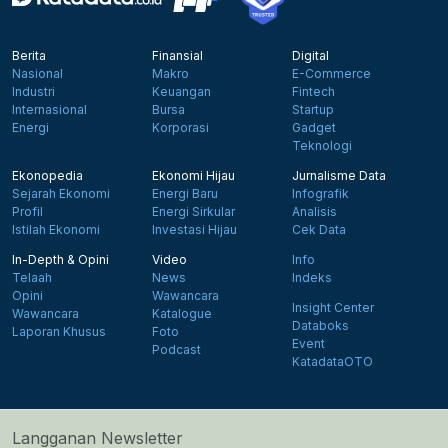
Berita
Finansial
Digital
Nasional
Makro
E-Commerce
Industri
Keuangan
Fintech
Internasional
Bursa
Startup
Energi
Korporasi
Gadget
Teknologi
Ekonopedia
Ekonomi Hijau
Jurnalisme Data
Sejarah Ekonomi
Energi Baru
Infografik
Profil
Energi Sirkular
Analisis
Istilah Ekonomi
Investasi Hijau
Cek Data
In-Depth & Opini
Video
Info
Telaah
News
Indeks
Opini
Wawancara
Insight Center
Wawancara
Katalogue
Databoks
Laporan Khusus
Foto
Event
Podcast
KatadataOTO
Langganan Newsletter