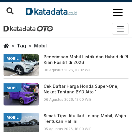
Mobil
Berita Terbaru
Home
Tag
Mobil
Penerimaan Mobil Listrik dan Hybrid di RI
MOBIL
Kian Positif di 2026
08 Agustus 2026, 07:12 WIB
Cek Daftar Harga Honda Super-One,
MOBIL
Nekat Tantang BYD Atto 1
06 Agustus 2026, 12:00 WIB
Simak Tips Jitu Ikut Lelang Mobil, Wajib
MOBIL
Tentukan Hal Ini
05 Agustus 2026, 18:00 WIB